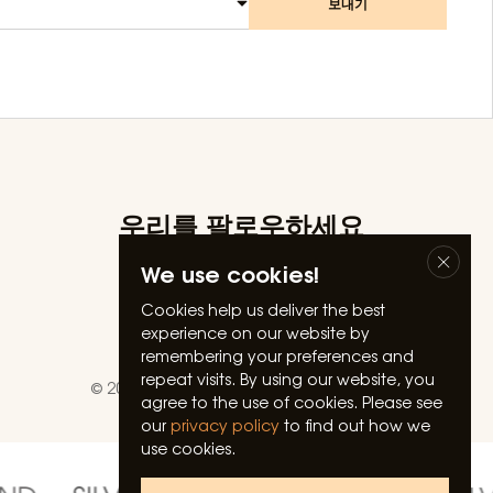
보내기
우리를 팔로우하세요
Facebook
We use cookies!
Instagram
Linkedin
Cookies help us deliver the best
experience on our website by
Youtube
remembering your preferences and
repeat visits. By using our website, you
© 2026 Silverland Hospitality. All rights reserved.
agree to the use of cookies. Please see
our
privacy policy
to find out how we
use cookies.