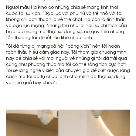
Người mẫu Hà Kino có những chia sẻ mang tính thời
cuộc tại sự kiện: “Bạo lực với phụ nữ và trẻ nhỏ với tôi
không chỉ đơn thuần là về thể chất, nó còn là tinh thần
và bạo lực mạng. Những thứ như lời nói, sự chỉ trích của
bạo lực mạng mới thật sự đáng sợ, nó gây nên những
tổn thương tâm lí hết sức khó chữa lành.
Tôi đã từng bị mạng xã hội “công kích” nên tôi hoàn
toàn thấu hiểu cảm giác này. Tôi tham gia chương trình
này để chia sẻ với mọi người về những gì tôi đã trải qua
cũng như phương thức mà tôi có thể sống tích cực hơn.
Tôi sẽ lắng nghe ý kiến của chuyên gia để biết được rằng
cách mà tôi đã tự chữa lành cho mình đã thật sự đúng
và hiệu quả hay chưa”.