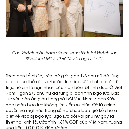
Các khách mời tham gia chương trình tại khách sạn
Silverland Mây, TP.HCM vào ngày 17.10.
Theo ban tổ chức, trên thế giới, gần 1/3 phụ nữ đã từng
bị bạo lực thể xác và/hoặc tình dục. Ước tính có tới 10
triệu trẻ em là nạn nhân của nạn bóc lột tình dục. Ở Việt
Nam – gần 2/3 phụ nữ đã từng bị bạn tình bạo lực. Bạo
lực vẫn còn ẩn giấu trong xã hội Việt Nam vì hơn 90%
nạn nhân bạo lực không tìm kiếm sự giúp đỡ từ chính
quyền và một nửa trong số họ chưa bao giờ kể cho ai
biết về việc bị bạo lực. Bạo lực đối với phụ nữ gây ra
thiệt hại kinh tế, ước tính 1,81% GDP của Việt Nam, tương
ứng trên 100.000 tỷ đồng/năm.