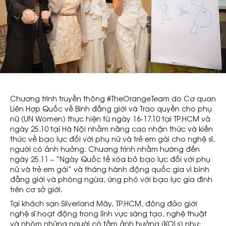
Chương trình truyền thông #TheOrangeTeam do Cơ quan
Liên Hợp Quốc về Bình đẳng giới và Trao quyền cho phụ
nữ (UN Women) thực hiện từ ngày 16-17.10 tại TP.HCM và
ngày 25.10 tại Hà Nội nhằm nâng cao nhận thức và kiến
thức về bạo lực đối với phụ nữ và trẻ em gái cho nghệ sĩ,
người có ảnh hưởng. Chương trình nhằm hướng đến
ngày 25.11 – “Ngày Quốc tế xóa bỏ bạo lực đối với phụ
nữ và trẻ em gái” và tháng hành động quốc gia vì bình
đẳng giới và phòng ngừa, ứng phó với bạo lực gia đình
trên cơ sở giới.
Tại khách sạn Silverland Mây, TP.HCM, đông đảo giới
nghệ sĩ hoạt động trong lĩnh vực sáng tạo, nghệ thuật
và nhóm những người có tầm ảnh hưởng (KOLs) như: