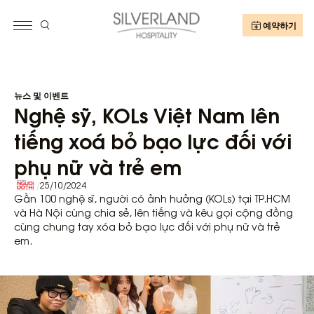
예약하기
뉴스 및 이벤트
Nghệ sỹ, KOLs Việt Nam lên
tiếng xoá bỏ bạo lực đối với
phụ nữ và trẻ em
/
25/10/2024
Gần 100 nghệ sĩ, người có ảnh hưởng (KOLs) tại TP.HCM
và Hà Nội cùng chia sẻ, lên tiếng và kêu gọi cộng đồng
cùng chung tay xóa bỏ bạo lực đối với phụ nữ và trẻ
em.