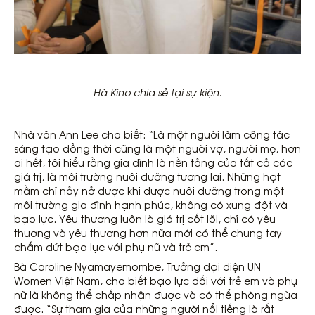
Hà Kino chia sẻ tại sự kiện.
Nhà văn Ann Lee cho biết: “Là một người làm công tác
sáng tạo đồng thời cũng là một người vợ, người mẹ, hơn
ai hết, tôi hiểu rằng gia đình là nền tảng của tất cả các
giá trị, là môi trường nuôi dưỡng tương lai. Những hạt
mầm chỉ nảy nở được khi được nuôi dưỡng trong một
môi trường gia đình hạnh phúc, không có xung đột và
bạo lực. Yêu thương luôn là giá trị cốt lõi, chỉ có yêu
thương và yêu thương hơn nữa mới có thể chung tay
chấm dứt bạo lực với phụ nữ và trẻ em”.
Bà Caroline Nyamayemombe, Trưởng đại diện UN
Women Việt Nam, cho biết bạo lực đối với trẻ em và phụ
nữ là không thể chấp nhận được và có thể phòng ngừa
được. “Sự tham gia của những người nổi tiếng là rất