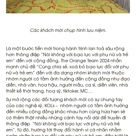
Các khách mời chụp hình lưu niệm.
Là một bước tiến mới trong hành trình lan toả sâu rộng
hơn thông điệp “Nói không với bạo lực với phụ nữ và trẻ
em” đến với cộng đồng, The Orange Team 2024 nhấn
mạnh chủ đề “Cùng chia sẻ, xoá bỏ bạo lực đối với phụ
nữ và trẻ em” đến với đa dạng nhóm khách mời thuộc
nhóm người có tầm ảnh hưởng đến cộng đồng như đạo
diễn, nhà văn, hoa hậu, người mẫu, ca sĩ, diễn viên, nhà
thiết kế thời trang, hoạ sỹ, tiktoker, MC…
Sự mở rộng các đối tượng khách mời có sự chung tay
của các nghệ sỹ, KOLs – nhóm người có tầm ảnh hưởng
đến nhiều cộng đồng khác nhau hơn cũng hứa hẹn sẽ
có thêm thật nhiều những cánh tay nối dài để truyền đi
thông điệp “Nói không với bạo lực với phụ nữ và trẻ
em”, từ đó, hướng tới thay đổi hành vi cá nhân nhằm
ngăn chặn bạo lực đối với phụ nữ và trẻ em, đặc biệt là