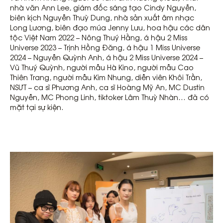
nhà văn Ann Lee, giám đốc sáng tạo Cindy Nguyễn,
biên kịch Nguyễn Thuỳ Dung, nhà sản xuất âm nhạc
Long Lương, biên đạo múa Jenny Lưu, hoa hậu các dân
tộc Việt Nam 2022 – Nông Thuý Hằng, á hậu 2 Miss
Universe 2023 – Trịnh Hồng Đăng, á hậu 1 Miss Universe
2024 – Nguyễn Quỳnh Anh, á hậu 2 Miss Universe 2024 –
Vũ Thuý Quỳnh, người mẫu Hà Kino, người mẫu Cao
Thiên Trang, người mẫu Kim Nhung, diễn viên Khôi Trần,
NSƯT – ca sĩ Phương Anh, ca sĩ Hoàng Mỹ An, MC Dustin
Nguyễn, MC Phong Linh, tiktoker Lâm Thuỳ Nhàn… đã có
mặt tại sự kiện.