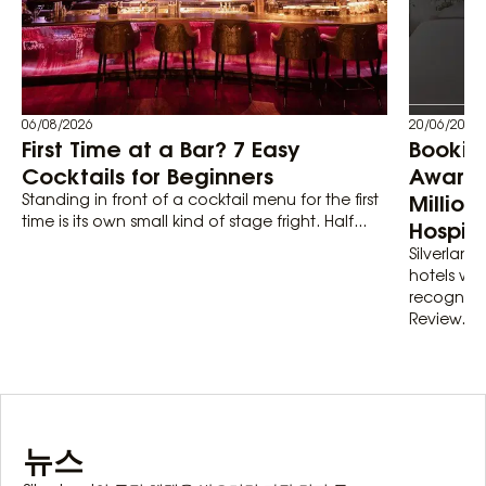
06/08/2026
20/06/2026
First Time at a Bar? 7 Easy
Bookin
Cocktails for Beginners
Awards
Million
Standing in front of a cocktail menu for the first
time is its own small kind of stage fright. Half...
Hospita
Silverland 
hotels wit
recognize
Review...
뉴스