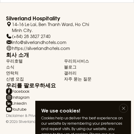
Silverland Hospitality
14–16 Le Lai, Ben Thanh Ward, Ho Chi
Minh City.
(+84) 28 3827 2740
info@silverlandhotels.com
https://silverlandhotels.com
회사 소개
우리호텔
우리의서비스
소식
블로그
연락처
갤러리
신병 모집
자주 묻는 질문
우리를 팔로우하세요
Facebook
Instagram
Linkedin
Youtube
We use cookies!
Disclaimer & Privacy Statement
Terms & Conditions
Cookies help us deliver the best experience on
© 2026 Silverland Hospitality. All rights reserved.
our website by remembering your preferences
and repeat visits. By using our website, you