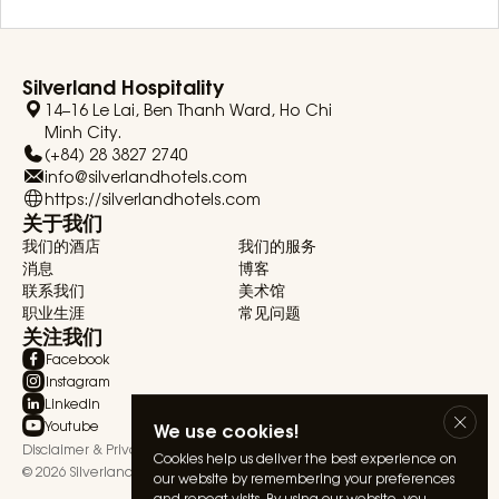
Silverland Hospitality
14–16 Le Lai, Ben Thanh Ward, Ho Chi
Minh City.
(+84) 28 3827 2740
info@silverlandhotels.com
https://silverlandhotels.com
关于我们
我们的酒店
我们的服务
消息
博客
联系我们
美术馆
职业生涯
常见问题
关注我们
Facebook
Instagram
Linkedin
Youtube
We use cookies!
Disclaimer & Privacy Statement
Terms & Conditions
Cookies help us deliver the best experience on
© 2026 Silverland Hospitality. All rights reserved.
our website by remembering your preferences
and repeat visits. By using our website, you