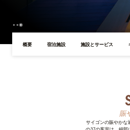
概要
宿泊施設
施設とサービス
賑
サイゴンの賑やかな
の37の客室は、細