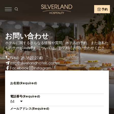
予約
お問い合わせ
ホテルに関するさらなる情報や質問、ホテルの予約、または私た
ちのサービスの予約については、お気軽にお問い合わせくださ
い。
(+84) 28 3827 2740
info@silverlandhotels.com
Facebook
Instagram
お名前
(Required)
FIRST
電話番号
(Required)
メールアドレス
(Required)