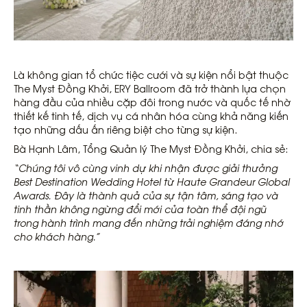
Là không gian tổ chức tiệc cưới và sự kiện nổi bật thuộc
The Myst Đồng Khởi, ERY Ballroom đã trở thành lựa chọn
hàng đầu của nhiều cặp đôi trong nước và quốc tế nhờ
thiết kế tinh tế, dịch vụ cá nhân hóa cùng khả năng kiến
tạo những dấu ấn riêng biệt cho từng sự kiện.
Bà Hạnh Lâm, Tổng Quản lý The Myst Đồng Khởi, chia sẻ:
“Chúng tôi vô cùng vinh dự khi nhận được giải thưởng
Best Destination Wedding Hotel từ Haute Grandeur Global
Awards. Đây là thành quả của sự tận tâm, sáng tạo và
tinh thần không ngừng đổi mới của toàn thể đội ngũ
trong hành trình mang đến những trải nghiệm đáng nhớ
cho khách hàng.”