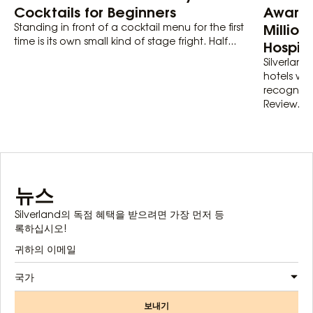
Cocktails for Beginners
Awards
Million
Standing in front of a cocktail menu for the first
time is its own small kind of stage fright. Half...
Hospita
Silverland 
hotels wit
recognize
Review...
뉴스
Silverland의 독점 혜택을 받으려면 가장 먼저 등
록하십시오!
국가
보내기