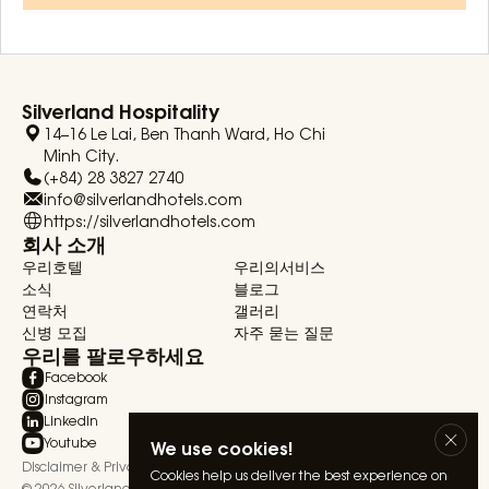
Silverland Hospitality
14–16 Le Lai, Ben Thanh Ward, Ho Chi
Minh City.
(+84) 28 3827 2740
info@silverlandhotels.com
https://silverlandhotels.com
회사 소개
우리호텔
우리의서비스
소식
블로그
연락처
갤러리
신병 모집
자주 묻는 질문
우리를 팔로우하세요
Facebook
Instagram
Linkedin
Youtube
We use cookies!
Disclaimer & Privacy Statement
Terms & Conditions
Cookies help us deliver the best experience on
© 2026 Silverland Hospitality. All rights reserved.