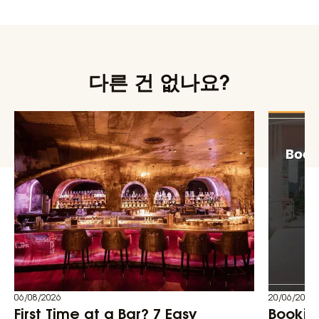
다른 건 없나요?
06/08/2026
20/06/2026
First Time at a Bar? 7 Easy
Bookin