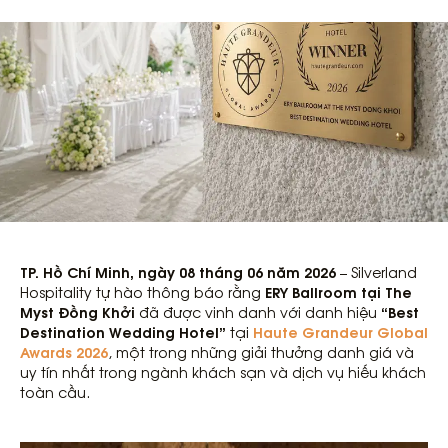
TP. Hồ Chí Minh, ngày 08 tháng 06 năm 2026
– Silverland
ERY Ballroom tại The
Hospitality tự hào thông báo rằng
Myst Đồng Khởi
“Best
đã được vinh danh với danh hiệu
Destination Wedding Hotel”
Haute Grandeur Global
tại
Awards 2026
, một trong những giải thưởng danh giá và
uy tín nhất trong ngành khách sạn và dịch vụ hiếu khách
toàn cầu.