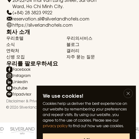
Ward, Ho Chi Minh City.
(+84) 28 3823 9922
reservation.sil@silverlandhotels.com
https://silverlandhotels.com
회사 소개
우리호텔
우리의서비스
소식
블로그
연락처
갤러리
신병 모집
자주 묻는 질문
우리를 팔로우하세요
Facebook
Instagram
Linkedin
Youtube
Tripadvisor
We use cookies!
Disclaimer & Privacy Statement
Terms & Conditions
Cookies help us deliver the best experience on
© 2026 Silverland Hospitality. All rights reserved.
our website by remembering your preferences
and repeat visits. By using our website, you
agree to the use of cookies. Please see our
privacy policy
to find out how we use cookies.