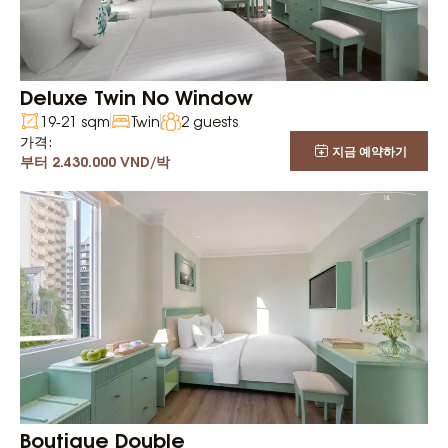
Deluxe Twin No Window
19-21 sqm
Twin
2 guests
가격:
지금 예약하기
부터 2.430.000 VND/박
Boutique Double