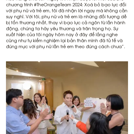
chương trình #TheOrangeTeam 2024: Xoá bỏ bạo lực đối
với phụ nữ và trẻ em, tôi đã nhận lời ngay mà không cần
suy nghĩ. Với tôi, phụ nữ và trẻ em là những đối tượng dễ
bị tổn thương nhất, thay vì bạo lực cả ngôn từ lẫn hành
động, chúng ta hãy yêu thương và trân trọng họ. Sự
xuất hiện của tôi ngày hôm nay ở đây để lắng nghe
cũng như tự kiểm nghiệm lại bản thân mình đã tử tế và
đúng mực với phụ nữ lẫn trẻ em theo đúng cách chưa”.