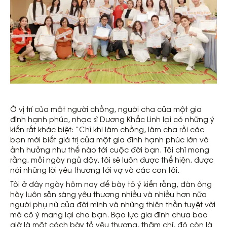
Ở vị trí của một người chồng, người cha của một gia
đình hạnh phúc, nhạc sĩ Dương Khắc Linh lại có những ý
kiến rất khác biệt: “Chỉ khi làm chồng, làm cha rồi các
bạn mới biết giá trị của một gia đình hạnh phúc lớn và
ảnh hưởng như thế nào tới cuộc đời bạn. Tôi chỉ mong
rằng, mỗi ngày ngủ dậy, tôi sẽ luôn được thể hiện, được
nói những lời yêu thương tới vợ và các con tôi.
Tôi ở đây ngày hôm nay để bày tỏ ý kiến rằng, đàn ông
hãy luôn sẵn sàng yêu thương nhiều và nhiều hơn nữa
người phụ nữ của đời mình và những thiên thần tuyệt vời
mà cô ý mang lại cho bạn. Bạo lực gia đình chưa bao
giờ là một cách bày tỏ yêu thương, thậm chí, đó còn là