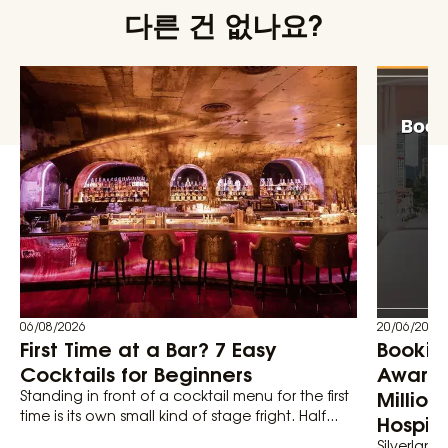
다른 건 없나요?
06/08/2026
20/06/2026
First Time at a Bar? 7 Easy
Bookin
Cocktails for Beginners
Awards
Million
Standing in front of a cocktail menu for the first
time is its own small kind of stage fright. Half...
Hospita
Silverland 