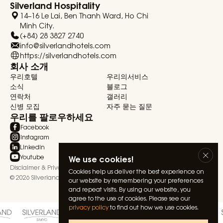
Silverland Hospitality
14–16 Le Lai, Ben Thanh Ward, Ho Chi
Minh City.
(+84) 28 3827 2740
info@silverlandhotels.com
https://silverlandhotels.com
회사 소개
우리호텔
우리의서비스
소식
블로그
연락처
갤러리
신병 모집
자주 묻는 질문
우리를 팔로우하세요
Facebook
Instagram
Linkedin
Youtube
We use cookies!
Disclaimer & Privacy Statement
Terms & Conditions
Cookies help us deliver the best experience on
© 2026 Silverland Hospitality. All rights reserved.
our website by remembering your preferences
and repeat visits. By using our website, you
agree to the use of cookies. Please see our
privacy policy
to find out how we use cookies.