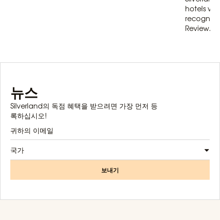
hotels wit
recognize
Review...
뉴스
Silverland의 독점 혜택을 받으려면 가장 먼저 등
록하십시오!
국가
보내기