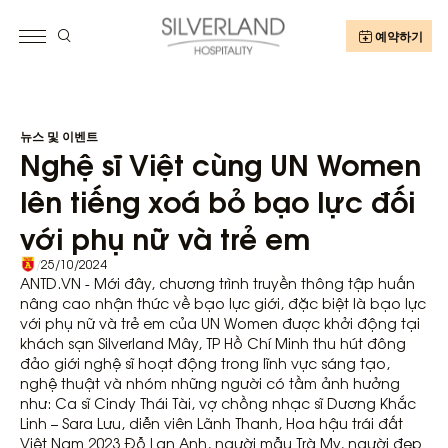
예약하기
뉴스 및 이벤트
Nghệ sĩ Việt cùng UN Women
lên tiếng xoá bỏ bạo lực đối
với phụ nữ và trẻ em
/
25/10/2024
ANTD.VN - Mới đây, chương trình truyền thông tập huấn
nâng cao nhận thức về bạo lực giới, đặc biệt là bạo lực
với phụ nữ và trẻ em của UN Women được khởi động tại
khách sạn Silverland Mây, TP Hồ Chí Minh thu hút đông
đảo giới nghệ sĩ hoạt động trong lĩnh vực sáng tạo,
nghệ thuật và nhóm những người có tầm ảnh hưởng
như: Ca sĩ Cindy Thái Tài, vợ chồng nhạc sĩ Dương Khắc
Linh – Sara Lưu, diễn viên Lãnh Thanh, Hoa hậu trái đất
Việt Nam 2023 Đỗ Lan Anh, người mẫu Trà My, người đẹp