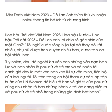
Miss Earth Việt Nam 2023 – Đỗ Lan Anh thích thú khi nhận
nhiều thông tin bổ ích từ chương trình
Hoa hậu Trái đất Việt Nam 2023, Hoa hậu Nước – Hoa
hậu Trái đất 2023 – Đỗ Lan Anh lại chia sẻ góc nhìn của
một GenZ: “Tôi nghĩ cuộc sống hiện tại đã thay đổi rất
nhiều, phụ nữ được trao quyền nhiều hơn, được tạo cơ
hội nhiều hơn.
Tuy nhiên, đâu đó ngoài kia vẫn còn những vấn nạn bạo
lực với nạn nhân là phụ nữ và trẻ em và cá nhân tôi
đánh giá đây là một vấn nạn kéo lùi sự văn minh, tiến bộ
của loài người. Tôi trân trọng cơ hội tham dự các lớp tập
huấn của UN Women để hiểu rõ hơn về giá trị của phụ nữ
cũng như nhận rõ hơn những hành vi tội ác đang diễn ra
với phụ nữ và trẻ nhỏ trong những gia đình bất hạnh”.