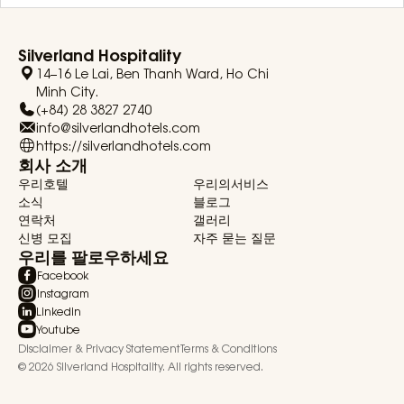
Silverland Hospitality
14–16 Le Lai, Ben Thanh Ward, Ho Chi
Minh City.
(+84) 28 3827 2740
info@silverlandhotels.com
https://silverlandhotels.com
회사 소개
우리호텔
우리의서비스
소식
블로그
연락처
갤러리
신병 모집
자주 묻는 질문
우리를 팔로우하세요
Facebook
Instagram
Linkedin
Youtube
Disclaimer & Privacy Statement
Terms & Conditions
We use cookies!
© 2026 Silverland Hospitality. All rights reserved.
Cookies help us deliver the best experience on
our website by remembering your preferences