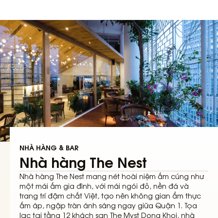
NHÀ HÀNG & BAR
Nhà hàng The Nest
Nhà hàng The Nest mang nét hoài niệm ấm cúng như
một mái ấm gia đình, với mái ngói đỏ, nền đá và
trang trí đậm chất Việt, tạo nên không gian ẩm thực
ấm áp, ngập tràn ánh sáng ngay giữa Quận 1. Tọa
lạc tại tầng 12 khách sạn The Myst Dong Khoi, nhà