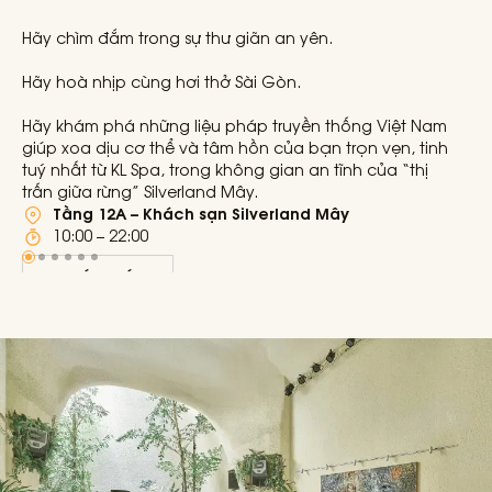
Hãy chìm đắm trong sự thư giãn an yên.
Hãy hoà nhịp cùng hơi thở Sài Gòn.
Hãy khám phá những liệu pháp truyền thống Việt Nam
giúp xoa dịu cơ thể và tâm hồn của bạn trọn vẹn, tinh
tuý nhất từ KL Spa, trong không gian an tĩnh của “thị
trấn giữa rừng”
Silverland Mây
.
Tầng 12A – Khách sạn Silverland Mây
10:00 – 22:00
KHÁM PHÁ