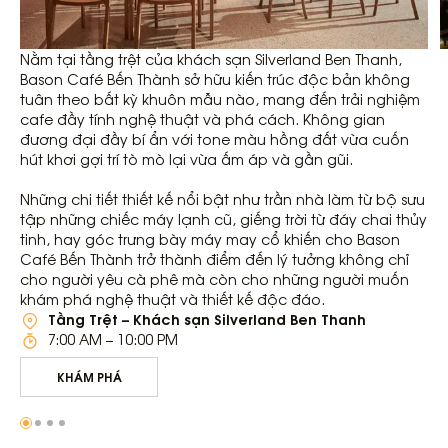
Nằm tại tầng trệt của
khách sạn Silverland Ben Thanh
,
Bason Café Bến Thành sở hữu kiến trúc độc bản không
tuân theo bất kỳ khuôn mẫu nào, mang đến trải nghiệm
cafe đầy tính nghệ thuật và phá cách. Không gian
đương đại đầy bí ẩn với tone màu hồng đất vừa cuốn
hút khơi gợi trí tò mò lại vừa ấm áp và gần gũi.
Những chi tiết thiết kế nổi bật như trần nhà làm từ bộ sưu
tập những chiếc máy lạnh cũ, giếng trời từ đáy chai thủy
tinh, hay góc trưng bày máy may cổ khiến cho Bason
Café Bến Thành trở thành điểm đến lý tưởng không chỉ
cho người yêu cà phê mà còn cho những người muốn
khám phá nghệ thuật và thiết kế độc đáo.
Tầng Trệt – Khách sạn Silverland Ben Thanh
7:00 AM – 10:00 PM
KHÁM PHÁ