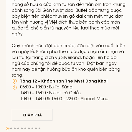
hàng sở hữu ô cửa kính từ sàn đến trần ôm trọn khung
cảnh
sông Sài Gòn
tuyệt đẹp. Buffet đặc trưng được
bày biện trên chiếc thuyền gỗ dài chín mét, thực đơn
tôn vinh hương vị Việt đích thực bên cạnh các món
quốc tế, chế biến từ nguyên liệu tươi theo mùa mỗi
ngày.
Quý khách nên đặt bàn trước, đặc biệt vào cuối tuần
và ngày lễ. Khám phá thêm các lựa chọn ẩm thực và
lưu trú tại
trang dịch vụ Silverland
, hoặc liên hệ đội
ngũ của chúng tôi để được tư vấn. Đặt bàn ngay
hôm nay để tận hưởng bữa ăn khó quên bên dòng
sông.
Tầng 12 – Khách sạn The Myst Dong Khoi
06:00 – 10:00 : Buffet Sáng
14:00 – 16:00 : Buffet Trà Chiều
10:00 – 14:00 & 16:00 – 22:00 : Alacart Menu
KHÁM PHÁ