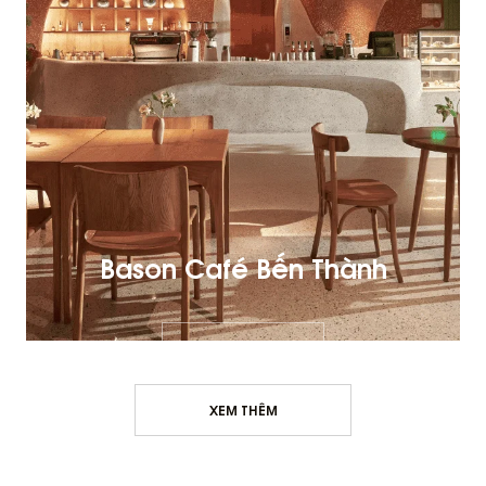
Bason Café Bến Thành
XEM THÊM
XEM THÊM