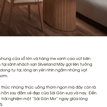
khung cửa sổ lớn và hàng me xanh cao vút bên
h
tại sảnh
khách sạn Silverland Mây
gợi liên tưởng
dong tự tại, lòng an yên nhìn ngắm những vạt
thơm.
ng thức những thức uống thơm ngon mà đây còn là
 hồn say đắm vẻ đẹp của Sài Gòn xưa và nay. Đến
ể trải nghiệm một “Sài Gòn Mơ” ngay giữa lòng
ã.