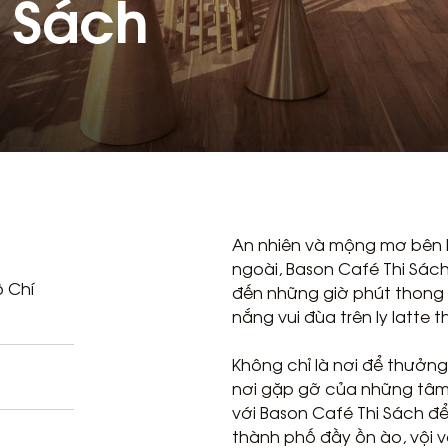
i Sách
An nhiên và mộng mơ bên 
ngoài,
Bason Café Thi Sác
ồ Chí
đến những giờ phút thong 
nắng vui đùa trên ly latte 
Không chỉ là nơi để thưở
nơi gặp gỡ của những tâm
với Bason Café Thi Sách đ
thành phố đầy ồn ào, vội v