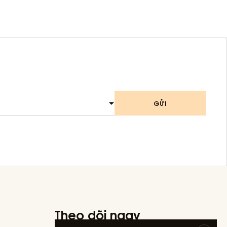
GỬI
Theo dõi ngay