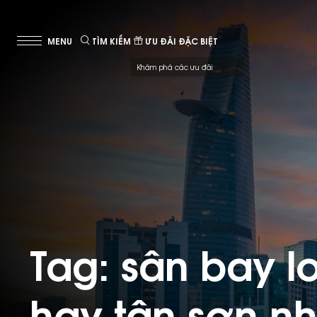
TÌM KIẾM
ƯU ĐÃI ĐẶC BIỆT
Khám phá các ưu đãi
Tag: sân bay l
hay tân sơn nh