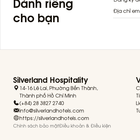
Dành riêng
cho bạn
Silverland Hospitality
V
14-16 Lê Lai, Phường Bến Thành,
C
Thành phố Hồ Chí Minh
T
(+84) 28 3827 2740
L
info@silverlandhotels.com
T
https://silverlandhotels.com
Chính sách bảo mật
Điều khoản & Điều kiện