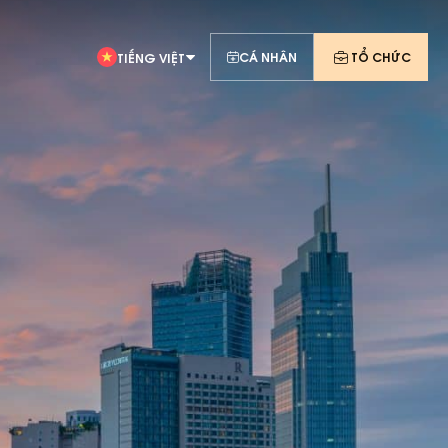
CÁ NHÂN
TỔ CHỨC
TIẾNG VIỆT