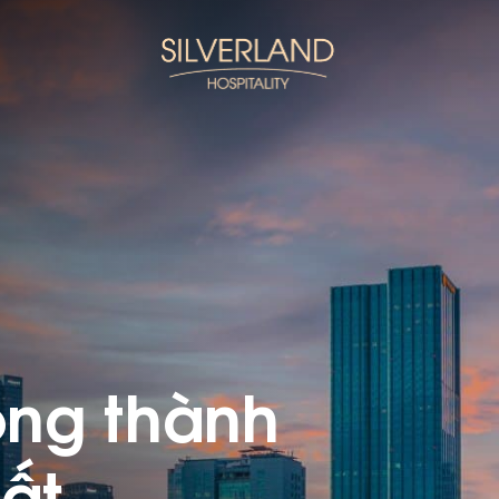
ong thành
ất