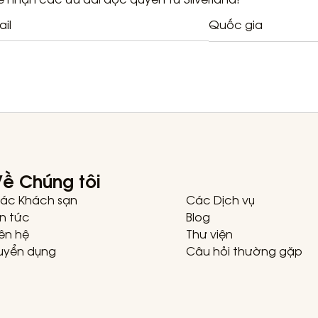
Quốc gia
ề Chúng tôi
ác Khách sạn
Các Dịch vụ
in tức
Blog
iên hệ
Thư viện
uyển dụng
Câu hỏi thường gặp