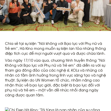
Chia sẻ tại sự kiện “Nói không với Bạo lực với Phụ nữ và
Trẻ em”, Hà Kino mong muốn sự kiện lan tỏa những thông
điệp tích cực để mọi người vượt qua và được chữa lành.
Vào ngày 17/10 vừa qua, chương trình truyền thông “Nói
Không với Bạo lực với Phụ nữ và Trẻ em” đã diễn ra với sự
tham gia đông đảo của các nghệ sĩ, KOLs và những cá
nhân có tầm ảnh hưởng trong lĩnh vực sáng tạo và nghệ
thuật. Sự kiện do UN Women tổ chức, nhằm nâng cao
nhận thức về bạo lực giới, đặc biệt là bạo lực đối với
phụ nữ và trẻ em – một vấn đề nhức nhối đang ngày
càng được quan tâm.