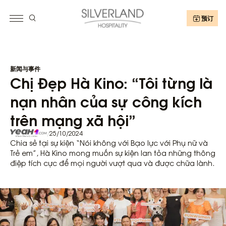
预订
新闻与事件
Chị Đẹp Hà Kino: “Tôi từng là
nạn nhân của sự công kích
trên mạng xã hội”
/
25/10/2024
Chia sẻ tại sự kiện “Nói không với Bạo lực với Phụ nữ và
Trẻ em”, Hà Kino mong muốn sự kiện lan tỏa những thông
điệp tích cực để mọi người vượt qua và được chữa lành.