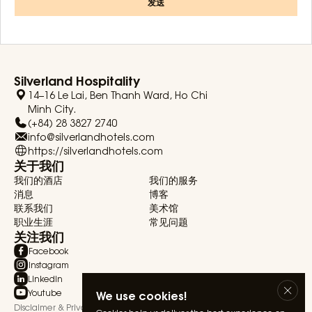
发送
Silverland Hospitality
14–16 Le Lai, Ben Thanh Ward, Ho Chi
Minh City.
(+84) 28 3827 2740
info@silverlandhotels.com
https://silverlandhotels.com
关于我们
我们的酒店
我们的服务
消息
博客
联系我们
美术馆
职业生涯
常见问题
关注我们
Facebook
Instagram
Linkedin
Youtube
We use cookies!
Disclaimer & Privacy Statement
Terms & Conditions