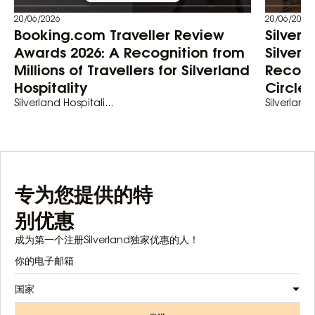
20/06/2026
20/06/2026
Booking.com Traveller Review
Silver
Awards 2026: A Recognition from
Silverl
Millions of Travellers for Silverland
Recogn
Hospitality
Circle
Silverland Hospitali...
Silverland 
专为您提供的特
别优惠
成为第一个注册Silverland独家优惠的人！
国家