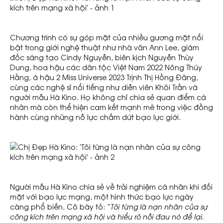
Chương trình có sự góp mặt của nhiều gương mặt nổi
bật trong giới nghệ thuật như nhà văn Ann Lee, giám
đốc sáng tạo Cindy Nguyễn, biên kịch Nguyễn Thùy
Dung, hoa hậu các dân tộc Việt Nam 2022 Nông Thúy
Hằng, á hậu 2 Miss Universe 2023 Trịnh Thị Hồng Đăng,
cùng các nghệ sĩ nổi tiếng như diễn viên Khôi Trần và
người mẫu Hà Kino. Họ không chỉ chia sẻ quan điểm cá
nhân mà còn thể hiện cam kết mạnh mẽ trong việc đồng
hành cùng những nỗ lực chấm dứt bạo lực giới.
Người mẫu Hà Kino chia sẻ về trải nghiệm cá nhân khi đối
mặt với bạo lực mạng, một hình thức bạo lực ngày
càng phổ biến. Cô bày tỏ: “
Tôi từng là nạn nhân của sự
công kích trên mạng xã hội và hiểu rõ nỗi đau nó để lại.