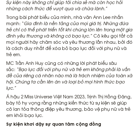
Sự kiện này không chỉ giúp tôi chia sẻ mà còn học hỏi
những cách thức để vượt qua và chữa lành.”
Trong bài phát biểu của mình, nhà văn Ann Lee nhấn
mạnh: “
Gia đình là nền tảng của mọi giá trị. Những đứa
trẻ chỉ có thể phát triển tốt khi chúng lớn lên trong một gia
đình yêu thương và không có bạo lực.”
Cô kêu gọi tất cả
mọi người hãy chăm sóc và yêu thương lẫn nhau, bởi đó
là cách duy nhất để xóa bỏ bạo lực đối với phụ nữ và
trẻ em.
MC Trần Anh Huy cũng có những lời phát biểu sâu
sắc:
“Bạo lực đối với phụ nữ và trẻ em không phải là vấn
đề của riêng cá nhân nào mà là trách nhiệm của toàn xã
hội. Chúng ta cần lên án và loại bỏ mọi hình thức bạo
lực.”
Á hậu 2 Miss Universe Việt Nam 2023, Trịnh Thị Hồng Đăng,
bày tỏ hy vọng rằng những kiến thức từ sự kiện sẽ giúp
cô lan tỏa thông điệp yêu thương, bảo vệ phụ nữ và trẻ
em khỏi bạo lực.
Sự kiện khơi dậy sự quan tâm cộng đồng