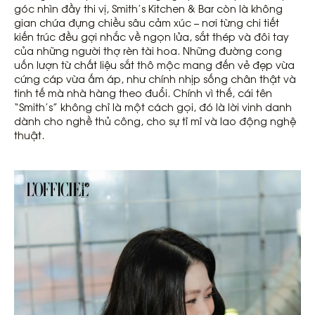
góc nhìn đầy thi vị, Smith’s Kitchen & Bar còn là không
gian chứa đựng chiều sâu cảm xúc – nơi từng chi tiết
kiến trúc đều gợi nhắc về ngọn lửa, sắt thép và đôi tay
của những người thợ rèn tài hoa. Những đường cong
uốn lượn từ chất liệu sắt thô mộc mang đến vẻ đẹp vừa
cứng cáp vừa ấm áp, như chính nhịp sống chân thật và
tinh tế mà nhà hàng theo đuổi. Chính vì thế, cái tên
“Smith’s” không chỉ là một cách gọi, đó là lời vinh danh
dành cho nghề thủ công, cho sự tỉ mỉ và lao động nghệ
thuật.