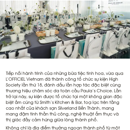
Tiếp nối hành trình của những bữa tiệc tinh hoa, vừa qua
L’OFFICIEL Vietnam đã thành công tổ chức sự kiện High
Society lần thứ 18, đánh dấu lần hợp tác đặc biệt cùng
thương hiệu chăm sóc da toàn cầu Paula’s Choice. Lần
trở lại này, sự kiện được tổ chức tại một không gian đặc
biệt ấm cúng từ Smith’s Kitchen & Bar, toạ lạc trên tầng
cao nhất của khách sạn Silverland Bến Thành, mang
mang đậm tinh thần thủ công, nghệ thuật ẩm thực và
thị giác đầy cảm hứng giữa lòng thành phố.
Không chỉ là địa điểm thưởng ngoạn thành phố từ một