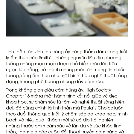
Tinh thần tôn kính thủ công ấy cũng thấm đẫm trong triết
lý ẩm thực của Smith’s: những nguyên liệu địa phương
tưởng chừng mộc mạc được chế biến khéo léo trên
ngọn lửa hồng, trở thành những món ăn mang tính biểu
tượng, rằng ẩm thực như một hình thức nghệ thuật sống
động, không phô trương nhưng đầy cảm xúc.
Trong không gian giàu cảm hứng ấy, High Society
Chapter 18 mở ra một hành trình kết nối giữa vẻ đẹp
khoa học, sự chăm sóc từ tâm và nghệ thuật sống hiện
đại, đó cũng chính là tinh thần mà Paula’s Choice luôn
theo đuổi thông qua triết lý chăm sóc da khoa học, minh
bạch và hiệu quả. Khách mời sẽ có dịp trải nghiệm
những thước phim cảm xúc về làn da và sức khỏe tinh
thần, tham gia các cuộc đối thoại truyền cảm hứng và