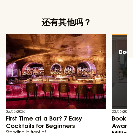
还有其他吗？
06/08/2026
20/06/2026
First Time at a Bar? 7 Easy
Bookin
Cocktails for Beginners
Awards
Million
Standing in front of...