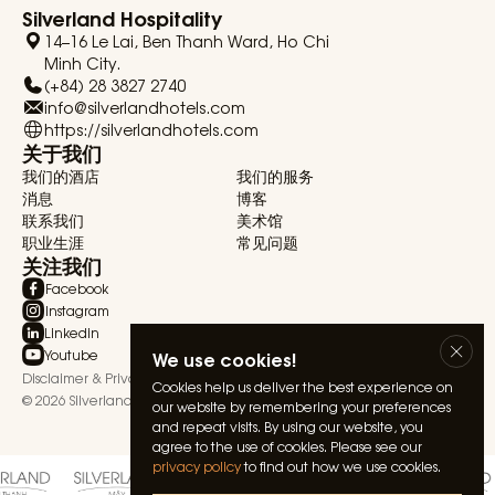
Silverland Hospitality
14–16 Le Lai, Ben Thanh Ward, Ho Chi
Minh City.
(+84) 28 3827 2740
info@silverlandhotels.com
https://silverlandhotels.com
关于我们
我们的酒店
我们的服务
消息
博客
联系我们
美术馆
职业生涯
常见问题
关注我们
Facebook
Instagram
Linkedin
Youtube
We use cookies!
Disclaimer & Privacy Statement
Terms & Conditions
Cookies help us deliver the best experience on
© 2026 Silverland Hospitality. All rights reserved.
our website by remembering your preferences
and repeat visits. By using our website, you
agree to the use of cookies. Please see our
privacy policy
to find out how we use cookies.