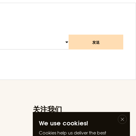
发送
关注我们
Facebook
We use cookies!
Instagram
Linkedin
Cookies help us deliver the best