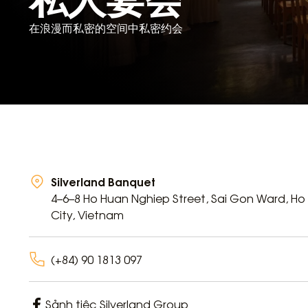
在浪漫而私密的空间中私密约会
Silverland Banquet
4–6–8 Ho Huan Nghiep Street, Sai Gon Ward, Ho
City, Vietnam
(+84) 90 1813 097
Sảnh tiệc Silverland Group