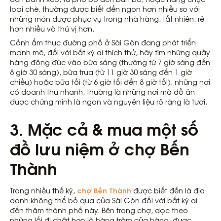
loại chè, thường được biết đến ngon hơn nhiều so với
những món được phục vụ trong nhà hàng, tất nhiên, rẻ
hơn nhiều và thú vị hơn.
Cảnh ẩm thực đường phố ở Sài Gòn đang phát triển
mạnh mẽ, đối với bất kỳ ai thích thử, hãy tìm những quầy
hàng đông đúc vào bữa sáng (thường từ 7 giờ sáng đến
8 giờ 30 sáng), bữa trưa (từ 11 giờ 30 sáng đến 1 giờ
chiều) hoặc bữa tối (từ 6 giờ tối đến 8 giờ tối), những nơi
có doanh thu nhanh, thường là những nơi mà đồ ăn
được chứng minh là ngon và nguyên liệu rõ ràng là tươi.
3. Mặc cả & mua một số
đồ lưu niệm ở chợ Bến
Thành
chợ Bến Thành
Trong nhiều thế kỷ,
được biết đến là địa
danh không thể bỏ qua của Sài Gòn đối với bất kỳ ai
đến thăm thành phố này. Bên trong chợ, dọc theo
những lối đi chật hẹp là hàng trăm cửa hàng, được