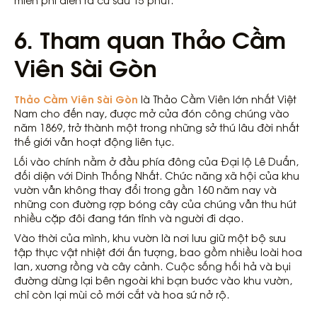
6. Tham quan Thảo Cầm
Viên Sài Gòn
Thảo Cầm Viên Sài Gòn
là Thảo Cầm Viên lớn nhất Việt
Nam cho đến nay, được mở cửa đón công chúng vào
năm 1869, trở thành một trong những sở thú lâu đời nhất
thế giới vẫn hoạt động liên tục.
Lối vào chính nằm ở đầu phía đông của Đại lộ Lê Duẩn,
đối diện với Dinh Thống Nhất. Chức năng xã hội của khu
vườn vẫn không thay đổi trong gần 160 năm nay và
những con đường rợp bóng cây của chúng vẫn thu hút
nhiều cặp đôi đang tán tỉnh và người đi dạo.
Vào thời của mình, khu vườn là nơi lưu giữ một bộ sưu
tập thực vật nhiệt đới ấn tượng, bao gồm nhiều loài hoa
lan, xương rồng và cây cảnh. Cuộc sống hối hả và bụi
đường dừng lại bên ngoài khi bạn bước vào khu vườn,
chỉ còn lại mùi cỏ mới cắt và hoa sứ nở rộ.