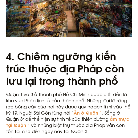
4. Chiêm ngưỡng kiến ​​
trúc thuộc địa Pháp còn
lưu lại trong thành phố
Quận 1 và 3 ở Thành phố Hồ Chí Minh được biết đến là
khu vực Pháp lịch sử của thành phố. Những đại lộ rộng
rợp bóng cây của nơi này được quy hoạch tỉ mỉ vào thế
Ăn ở Quận 1
kỷ 19. Người Sài Gòn từng nói “
, Sống ở
ẩm thực
Quận 3″ để thể hiện sự tinh tế của thiên đường
tại Quận 1
và những biệt thự thuộc địa Pháp vẫn còn
tồn tại cho đến ngày nay tại Quận 3.