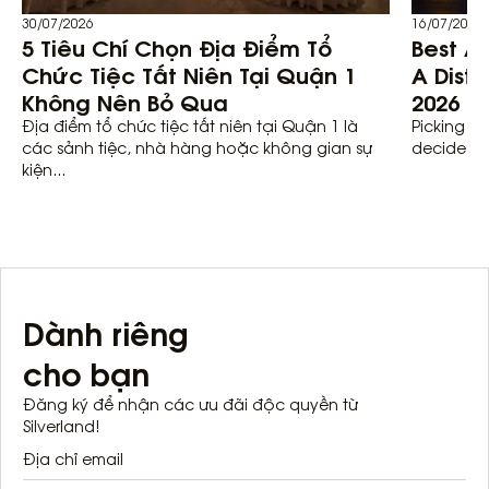
30/07/2026
16/07/2026
5 Tiêu Chí Chọn Địa Điểm Tổ
Best Ar
Chức Tiệc Tất Niên Tại Quận 1
A Distr
Không Nên Bỏ Qua
2026
Địa điểm tổ chức tiệc tất niên tại Quận 1 là
Picking th
các sảnh tiệc, nhà hàng hoặc không gian sự
decides mo
kiện...
Dành riêng
cho bạn
Đăng ký để nhận các ưu đãi độc quyền từ
Silverland!