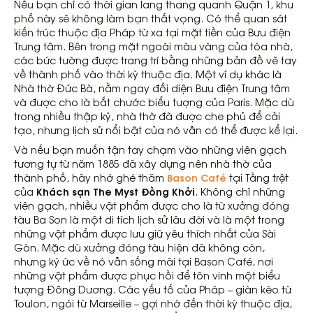
Nếu bạn chỉ có thời gian lang thang quanh Quận 1, khu
phố này sẽ không làm bạn thất vọng. Có thể quan sát
kiến ​​trúc thuộc địa Pháp từ xa tại mặt tiền của Bưu điện
Trung tâm. Bên trong mặt ngoài màu vàng của tòa nhà,
các bức tường được trang trí bằng những bản đồ vẽ tay
về thành phố vào thời kỳ thuộc địa. Một ví dụ khác là
Nhà thờ Đức Bà, nằm ngay đối diện Bưu điện Trung tâm
và được cho là bắt chước biểu tượng của Paris. Mặc dù
trong nhiều thập kỷ, nhà thờ đã được che phủ để cải
tạo, nhưng lịch sử nổi bật của nó vẫn có thể được kể lại.
Và nếu bạn muốn tận tay chạm vào những viên gạch
tương tự từ năm 1885 đã xây dựng nên nhà thờ của
Bason Café
thành phố, hãy nhớ ghé thăm
tại Tầng trệt
Khách sạn The Myst Đồng Khởi
của
. Không chỉ những
viên gạch, nhiều vật phẩm được cho là từ xưởng đóng
tàu Ba Son là một di tích lịch sử lâu đời và là một trong
những vật phẩm được lưu giữ yêu thích nhất của Sài
Gòn. Mặc dù xưởng đóng tàu hiện đã không còn,
nhưng ký ức về nó vẫn sống mãi tại Bason Café, nơi
những vật phẩm được phục hồi để tôn vinh một biểu
tượng Đông Dương. Các yếu tố của Pháp – giàn kèo từ
Toulon, ngói từ Marseille – gợi nhớ đến thời kỳ thuộc địa,