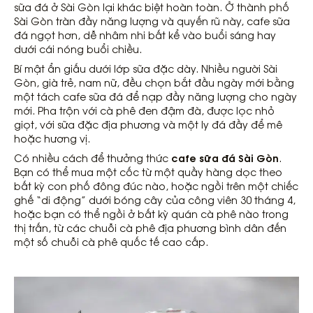
sữa đá ở Sài Gòn lại khác biệt hoàn toàn. Ở thành phố
Sài Gòn tràn đầy năng lượng và quyến rũ này, cafe sữa
đá ngọt hơn, dễ nhâm nhi bất kể vào buổi sáng hay
dưới cái nóng buổi chiều.
Bí mật ẩn giấu dưới lớp sữa đặc dày. Nhiều người Sài
Gòn, già trẻ, nam nữ, đều chọn bắt đầu ngày mới bằng
một tách cafe sữa đá để nạp đầy năng lượng cho ngày
mới. Pha trộn với cà phê đen đậm đà, được lọc nhỏ
giọt, với sữa đặc địa phương và một ly đá đầy để mê
hoặc hương vị.
cafe sữa đá Sài Gòn
Có nhiều cách để thưởng thức
.
Bạn có thể mua một cốc từ một quầy hàng dọc theo
bất kỳ con phố đông đúc nào, hoặc ngồi trên một chiếc
ghế “di động” dưới bóng cây của công viên 30 tháng 4,
hoặc bạn có thể ngồi ở bất kỳ quán cà phê nào trong
thị trấn, từ các chuỗi cà phê địa phương bình dân đến
một số chuỗi cà phê quốc tế cao cấp.