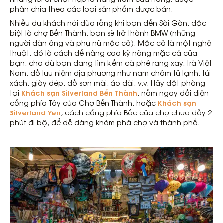
phân chia theo các loại sản phẩm được bán.
Nhiều du khách nói đùa rằng khi bạn đến Sài Gòn, đặc
biệt là chợ Bến Thành, bạn sẽ trở thành BMW (những
người đàn ông và phụ nữ mặc cả). Mặc cả là một nghệ
thuật, đó là cách để nâng cao kỹ năng mặc cả của
bạn, cho dù bạn đang tìm kiếm cà phê rang xay, trà Việt
Nam, đồ lưu niệm địa phương như nam châm tủ lạnh, túi
xách, giày dép, đồ sơn mài, áo dài, v.v. Hãy đặt phòng
Khách sạn Silverland Bến Thành
tại
, nằm ngay đối diện
Khách sạn
cổng phía Tây của Chợ Bến Thành, hoặc
Silverland Yen
, cách cổng phía Bắc của chợ chưa đầy 2
phút đi bộ, để dễ dàng khám phá chợ và thành phố.