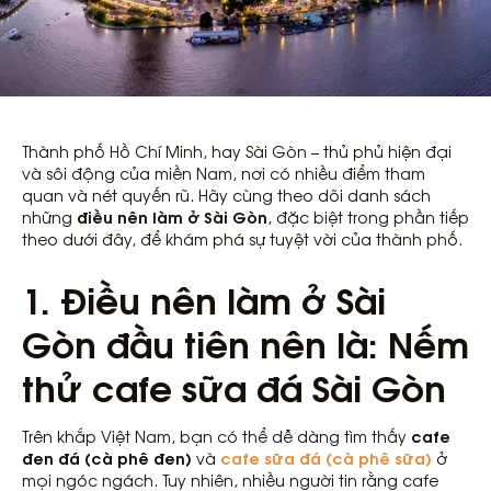
Thành phố Hồ Chí Minh, hay Sài Gòn – thủ phủ hiện đại
và sôi động của miền Nam, nơi có nhiều điểm tham
quan và nét quyến rũ. Hãy cùng theo dõi danh sách
điều nên làm ở Sài Gòn
những
, đặc biệt trong phần tiếp
theo dưới đây, để khám phá sự tuyệt vời của thành phố.
1. Điều nên làm ở Sài
Gòn đầu tiên nên là: Nếm
thử cafe sữa đá Sài Gòn
cafe
Trên khắp Việt Nam, bạn có thể dễ dàng tìm thấy
đen đá (cà phê đen)
cafe sữa đá (cà phê sữa)
và
ở
mọi ngóc ngách. Tuy nhiên, nhiều người tin rằng cafe