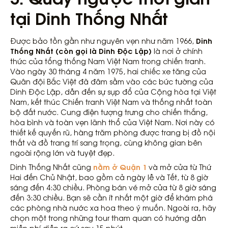
tại Dinh Thống Nhất
Dinh
Được bảo tồn gần như nguyên vẹn như năm 1966,
Thống Nhất (còn gọi là Dinh Độc Lập)
là nơi ở chính
thức của tổng thống Nam Việt Nam trong chiến tranh.
Vào ngày 30 tháng 4 năm 1975, hai chiếc xe tăng của
Quân đội Bắc Việt đã đâm sầm vào các bức tường của
Dinh Độc Lập, dẫn đến sự sụp đổ của Cộng hòa tại Việt
Nam, kết thúc Chiến tranh Việt Nam và thống nhất toàn
bộ đất nước. Cung điện tượng trưng cho chiến thắng,
hòa bình và toàn vẹn lãnh thổ của Việt Nam. Nơi này có
thiết kế quyến rũ, hàng trăm phòng được trang bị đồ nội
thất và đồ trang trí sang trọng, cùng không gian bên
ngoài rộng lớn và tuyệt đẹp.
nằm ở Quận 1
Dinh Thống Nhất cũng
và mở cửa từ Thứ
Hai đến Chủ Nhật, bao gồm cả ngày lễ và Tết, từ 8 giờ
sáng đến 4:30 chiều. Phòng bán vé mở cửa từ 8 giờ sáng
đến 3:30 chiều. Bạn sẽ cần ít nhất một giờ để khám phá
các phòng nhà nước xa hoa theo ý muốn. Ngoài ra, hãy
chọn một trong những tour tham quan có hướng dẫn
miễn phí diễn ra cứ sau 15 phút.