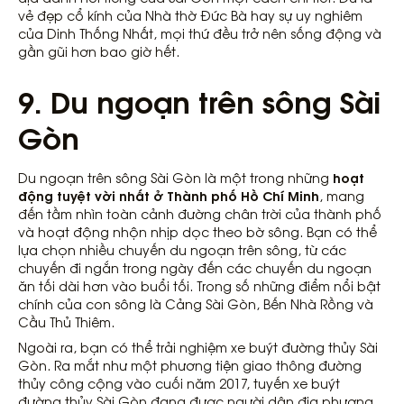
vẻ đẹp cổ kính của Nhà thờ Đức Bà hay sự uy nghiêm
của Dinh Thống Nhất, mọi thứ đều trở nên sống động và
gần gũi hơn bao giờ hết.
9. Du ngoạn trên sông Sài
Gòn
hoạt
Du ngoạn trên sông Sài Gòn là một trong những
động tuyệt vời nhất ở Thành phố Hồ Chí Minh
, mang
đến tầm nhìn toàn cảnh đường chân trời của thành phố
và hoạt động nhộn nhịp dọc theo bờ sông. Bạn có thể
lựa chọn nhiều chuyến du ngoạn trên sông, từ các
chuyến đi ngắn trong ngày đến các chuyến du ngoạn
ăn tối dài hơn vào buổi tối. Trong số những điểm nổi bật
chính của con sông là Cảng Sài Gòn, Bến Nhà Rồng và
Cầu Thủ Thiêm.
Ngoài ra, bạn có thể trải nghiệm xe buýt đường thủy Sài
Gòn. Ra mắt như một phương tiện giao thông đường
thủy công cộng vào cuối năm 2017, tuyến xe buýt
đường thủy Sài Gòn đang được người dân địa phương