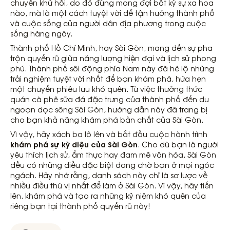
chuyến khứ hồi, do đó đừng mong đợi bất kỳ sự xa hoa
nào, mà là một cách tuyệt vời để tận hưởng thành phố
và cuộc sống của người dân địa phương trong cuộc
sống hàng ngày.
Thành phố Hồ Chí Minh, hay Sài Gòn, mang đến sự pha
trộn quyến rũ giữa năng lượng hiện đại và lịch sử phong
phú. Thành phố sôi động phía Nam này đã hé lộ những
trải nghiệm tuyệt vời nhất để bạn khám phá, hứa hẹn
một chuyến phiêu lưu khó quên. Từ việc thưởng thức
quán cà phê sữa đá đặc trưng của thành phố đến du
ngoạn dọc sông Sài Gòn, hướng dẫn này đã trang bị
cho bạn khả năng khám phá bản chất của Sài Gòn.
Vì vậy, hãy xách ba lô lên và bắt đầu cuộc hành trình
khám phá sự kỳ diệu của Sài Gòn
. Cho dù bạn là người
yêu thích lịch sử, ẩm thực hay đam mê văn hóa, Sài Gòn
đều có những điều đặc biệt đang chờ bạn ở mọi ngóc
ngách. Hãy nhớ rằng, danh sách này chỉ là sơ lược về
nhiều điều thú vị nhất để làm ở Sài Gòn. Vì vậy, hãy tiến
lên, khám phá và tạo ra những kỷ niệm khó quên của
riêng bạn tại thành phố quyến rũ này!