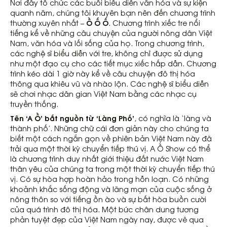
Nơi đây tổ chức các buổi biểu diễn văn hóa và sự kiện
quanh năm, chúng tôi khuyên bạn nên đến chương trình
Ồ Ố Ố
thường xuyên nhất –
. Chương trình xiếc tre nổi
tiếng kể về những câu chuyện của người nông dân Việt
Nam, văn hóa và lối sống của họ. Trong chương trình,
các nghệ sĩ biểu diễn với tre, không chỉ được sử dụng
như một đạo cụ cho các tiết mục xiếc hấp dẫn. Chương
trình kéo dài 1 giờ này kể về câu chuyện đô thị hóa
thông qua khiêu vũ và nhào lộn. Các nghệ sĩ biểu diễn
sẽ chơi nhạc dân gian Việt Nam bằng các nhạc cụ
truyền thống.
Tên ‘A Ồ’ bắt nguồn từ ‘Làng Phố’
, có nghĩa là ‘làng và
thành phố’. Những chữ cái đơn giản này cho chúng ta
biết một cách ngắn gọn về phiên bản Việt Nam này đã
trải qua một thời kỳ chuyển tiếp thú vị. A Ồ Show có thể
là chương trình duy nhất giới thiệu đất nước Việt Nam
thân yêu của chúng ta trong một thời kỳ chuyển tiếp thú
vị. Có sự hòa hợp hoàn hảo trong hỗn loạn. Có những
khoảnh khắc sống động và lãng mạn của cuộc sống ở
nông thôn so với tiếng ồn ào và sự bất hòa buồn cười
của quá trình đô thị hóa. Một bức chân dung tương
phản tuyệt đẹp của Việt Nam ngày nay, được vẽ qua