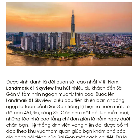
Được vinh danh là đài quan sát cao nhất Việt Nam,
Landmark 81 Skyview
thu hút nhiều du khách đến Sài
Gòn vì tầm nhìn ngoạn mục từ trên cao. Bước lên
Landmark 81 Skyview, điều đầu tiên khiến bạn choáng
ngợp là toàn cảnh Sài Gòn tráng lệ hiện ra trước mắt. Từ
độ cao 461,3m, sông Sài Gòn như một dải lụa mềm mại,
những tòa nhà cao tầng chỉ đơn giản là nằm ngay dưới
chân bạn. Hệ thống kính viễn vọng hiện đại được bố trí
dọc theo khu vực tham quan giúp bạn khám phá các
địa danh nổi tiếng của Sài Gòn một cách chi tiết. Dù là