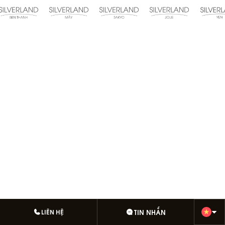
We use cookies!
Cookies help us deliver the best experience on
our website by remembering your preferences
and repeat visits. By using our website, you
agree to the use of cookies. Please see our
privacy policy
to find out how we use cookies.
LIÊN HỆ
TIN NHẮN
ĐỒNG Ý