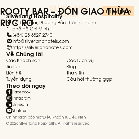
ROOTY BAR – ĐÓN GIAO THỪA
ĐẶT NGAY
Silverland Hospitality
RỰC RỠ
14-16 Lê Lai, Phường Bến Thành, Thành
phố Hồ Chí Minh
(+84) 28 3827 2740
info@silverlandhotels.com
https://silverlandhotels.com
Về Chúng tôi
Các Khách sạn
Các Dịch vụ
Tin tức
Blog
Liên hệ
Thư viện
Tuyển dụng
Câu hỏi thường gặp
Theo dõi ngay
Facebook
Instagram
Linkedin
Youtube
Chính sách bảo mật
Điều khoản & Điều kiện
© 2026 Silverland Hospitality. All rights reserved.