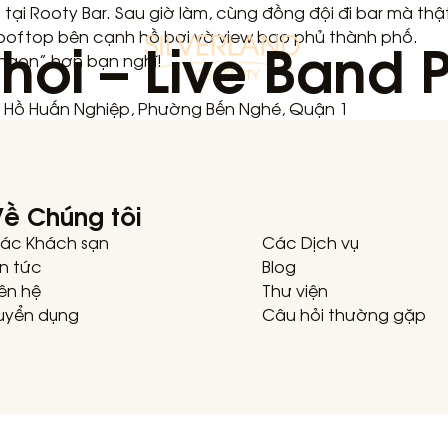
ại Rooty Bar. Sau giờ làm, cùng đồng đội đi bar mà thật
hoi – Live Band 
rooftop bên cạnh hồ bơi và view bao phủ thành phố.
 ngon” hơn bạn nghĩ!
-8 Hồ Huấn Nghiệp, Phường Bến Nghé, Quận 1
ề Chúng tôi
ác Khách sạn
Các Dịch vụ
in tức
Blog
iên hệ
Thư viện
uyển dụng
Câu hỏi thường gặp