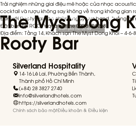
Trải nghiệm những giai điệu mê hoặc của nhạc acoustic t
The Myst Dong K
cocktail và rượu không say không về trong không gian 
TÌM KIẾM
ƯU ĐÃI ĐẶC BIỆT
Đến với Rooty Bar vào những ngày Live band, “uống gụ
Đặt bàn tại ROOTY qua hotline 090 317 8268.
Khám phá các ưu đãi
Rooty Bar
Địa điểm: Tầng 14, Khách sạn The Myst Dong Khoi – 4-6
Silverland Hospitality
V
14-16 Lê Lai, Phường Bến Thành,
C
Thành phố Hồ Chí Minh
T
(+84) 28 3827 2740
L
info@silverlandhotels.com
T
https://silverlandhotels.com
Chính sách bảo mật
Điều khoản & Điều kiện