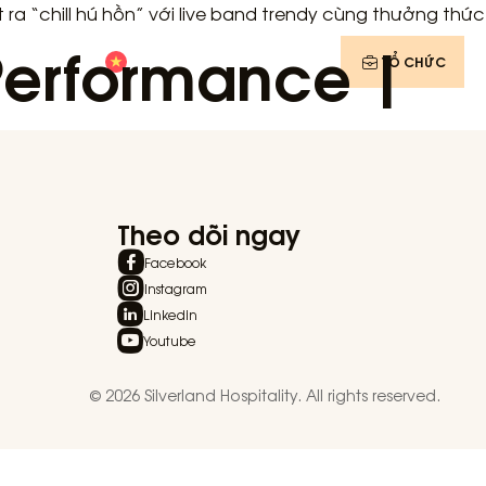
 ra “chill hú hồn” với live band trendy cùng thưởng thức
Performance |
CÁ NHÂN
TỔ CHỨC
TIẾNG VIỆT
Theo dõi ngay
Facebook
Instagram
Linkedin
Youtube
© 2026 Silverland Hospitality. All rights reserved.