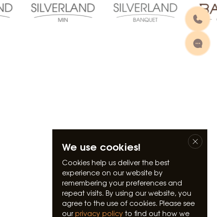
We use cookies!
Cookies help us deliver the best
experience on our website by
remembering your preferences and
repeat visits. By using our website, you
agree to the use of cookies. Please see
our
privacy policy
to find out how we