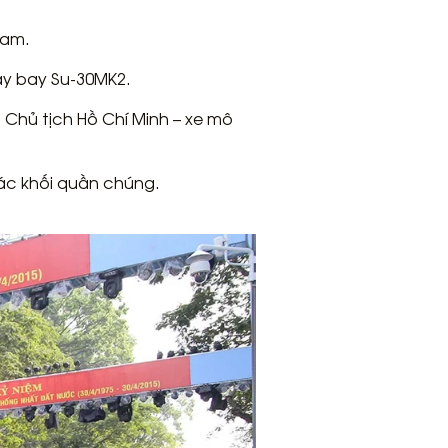
Nam.
áy bay Su-30MK2.
Chủ tịch Hồ Chí Minh – xe mô
các khối quần chúng.