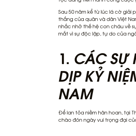
Sau 50 năm kể từ lúc lá cờ giải
thắng của quân và dân Việt Nam
nhắc nhở thế hệ con cháu về sự
mắt vì sự độc lập, tự do của n
1.
CÁC SỰ 
DỊP KỶ NI
NAM
Để lan tỏa niềm hân hoan, tại T
chào đón ngày vui trọng đại củ