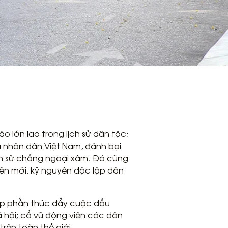
o lớn lao trong lịch sử dân tộc;
a nhân dân Việt Nam, đánh bại
ch sử chống ngoại xâm
.
Đó cũng
ên mới, kỷ nguyên độc lập dân
góp phần thúc đẩy cuộc đấu
ã hội; cổ vũ động viên các dân
rên toàn thế giới.