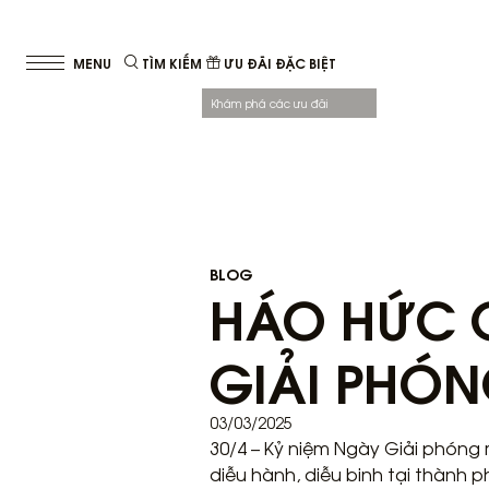
TÌM KIẾM
ƯU ĐÃI ĐẶC BIỆT
Khám phá các ưu đãi
BLOG
HÁO HỨC C
GIẢI PHÓN
03/03/2025
30/4 – Kỷ niệm Ngày Giải phóng 
diễu hành, diễu binh tại thành p