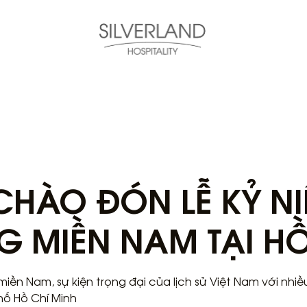
HÀO ĐÓN LỄ KỶ N
G MIỀN NAM TẠI HỒ
miền Nam, sự kiện trọng đại của lịch sử Việt Nam với nh
hố Hồ Chí Minh