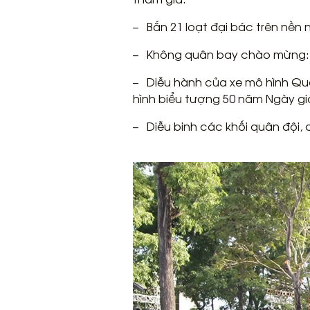
– Bắn 21 loạt đại bác trên nền
– Không quân bay chào mừng: d
– Diễu hành của xe mô hình Quố
hình biểu tượng 50 năm Ngày g
– Diễu binh các khối quân đội, 