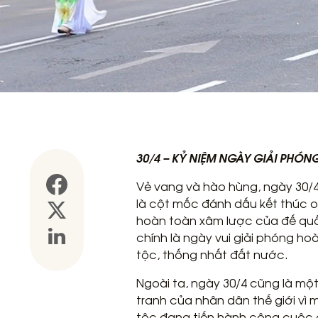
30/4 – KỶ NIỆM NGÀY GIẢI PHÓNG
Vẻ vang và hào hùng, ngày 30/4/
là cột mốc đánh dấu kết thúc o
hoàn toàn xâm lược của đế quốc
chính là ngày vui giải phóng h
tộc, thống nhất đất nước.
Ngoài ta, ngày 30/4 cũng là mộ
tranh của nhân dân thế giới vì 
tộc đang tiến hành công cuộc g