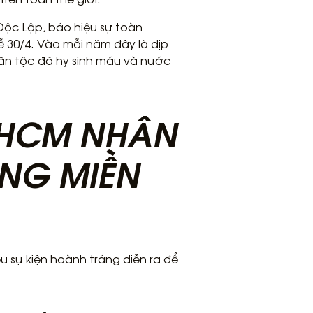
Độc Lập, báo hiệu sự toàn
 30/4. Vào mỗi năm đây là dịp
ân tộc đã hy sinh máu và nước
P.HCM NHÂN
ÓNG MIỀN
u sự kiện hoành tráng diễn ra để