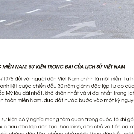
 MIỀN NAM, SỰ KIỆN TRỌNG ĐẠI CỦA LỊCH SỬ VIỆT NAM
1975 đối với người dân Việt Nam chính là một niềm tự hà
anh liệt cuộc chiến đấu 30 năm giành độc lập tự do củ
 Mỹ lâu dài nhất, khó khăn nhất và vĩ đại nhất trong lị
oàn toàn miền Nam, đưa đất nước bước vào một kỷ nguy
t sự kiện có ý nghĩa mang tầm quan trọng quốc tế khi 
mục tiêu độc lập dân tộc, hòa bình, dân chủ và tiến bộ x
iải phóng dân tộc, chống chủ nghĩa thực dân kiểu mới t