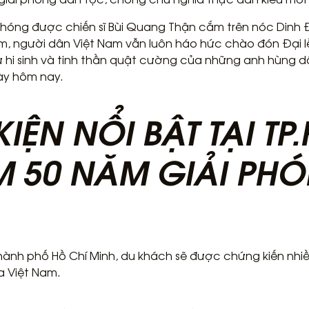
 phóng được chiến sĩ Bùi Quang Thận cắm trên nóc Dinh 
, người dân Việt Nam vẫn luôn háo hức chào đón Đại lễ
 hi sinh và tinh thần quật cường của những anh hùng d
gày hôm nay.
KIỆN NỔI BẬT TẠI T
ỆM 50 NĂM GIẢI PH
hành phố Hồ Chí Minh, du khách sẽ được chứng kiến nhiề
a Việt Nam.