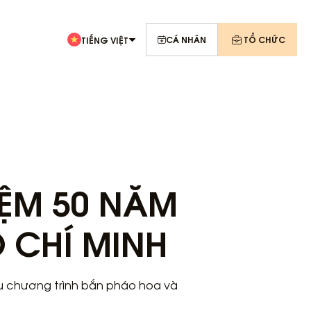
CÁ NHÂN
TỔ CHỨC
TIẾNG VIỆT
IỆM 50 NĂM
 CHÍ MINH
iều chương trình bắn pháo hoa và