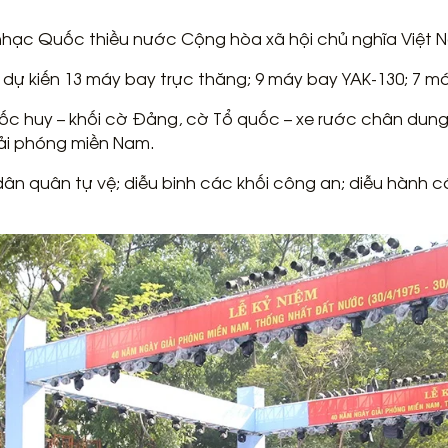
 nhạc Quốc thiều nước Cộng hòa xã hội chủ nghĩa Việt 
ự kiến 13 máy bay trực thăng; 9 máy bay YAK-130; 7 m
c huy – khối cờ Đảng, cờ Tổ quốc – xe rước chân dung 
iải phóng miền Nam.
dân quân tự vệ; diễu binh các khối công an; diễu hành 