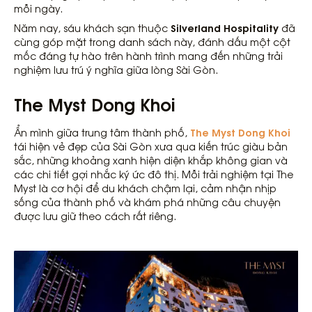
mỗi ngày.
Silverland Hospitality
Năm nay, sáu khách sạn thuộc
đã
cùng góp mặt trong danh sách này, đánh dấu một cột
mốc đáng tự hào trên hành trình mang đến những trải
nghiệm lưu trú ý nghĩa giữa lòng Sài Gòn.
The Myst Dong Khoi
The Myst Dong Khoi
Ẩn mình giữa trung tâm thành phố,
tái hiện vẻ đẹp của Sài Gòn xưa qua kiến trúc giàu bản
sắc, những khoảng xanh hiện diện khắp không gian và
các chi tiết gợi nhắc ký ức đô thị. Mỗi trải nghiệm tại The
Myst là cơ hội để du khách chậm lại, cảm nhận nhịp
sống của thành phố và khám phá những câu chuyện
được lưu giữ theo cách rất riêng.