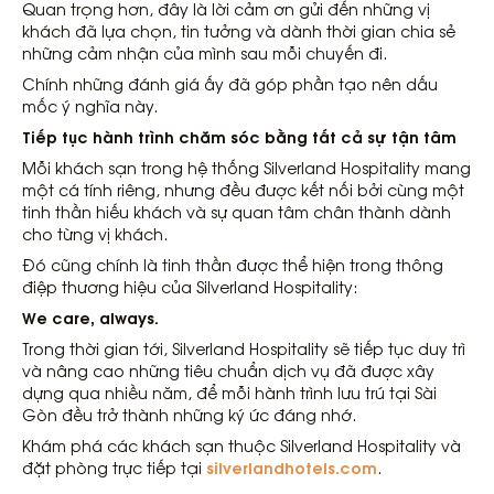
Quan trọng hơn, đây là lời cảm ơn gửi đến những vị
khách đã lựa chọn, tin tưởng và dành thời gian chia sẻ
những cảm nhận của mình sau mỗi chuyến đi.
Chính những đánh giá ấy đã góp phần tạo nên dấu
mốc ý nghĩa này.
Tiếp tục hành trình chăm sóc bằng tất cả sự tận tâm
Mỗi khách sạn trong hệ thống Silverland Hospitality mang
một cá tính riêng, nhưng đều được kết nối bởi cùng một
tinh thần hiếu khách và sự quan tâm chân thành dành
cho từng vị khách.
Đó cũng chính là tinh thần được thể hiện trong thông
điệp thương hiệu của Silverland Hospitality:
We care, always.
Trong thời gian tới, Silverland Hospitality sẽ tiếp tục duy trì
và nâng cao những tiêu chuẩn dịch vụ đã được xây
dựng qua nhiều năm, để mỗi hành trình lưu trú tại Sài
Gòn đều trở thành những ký ức đáng nhớ.
Khám phá các khách sạn thuộc Silverland Hospitality và
silverlandhotels.com
đặt phòng trực tiếp tại
.