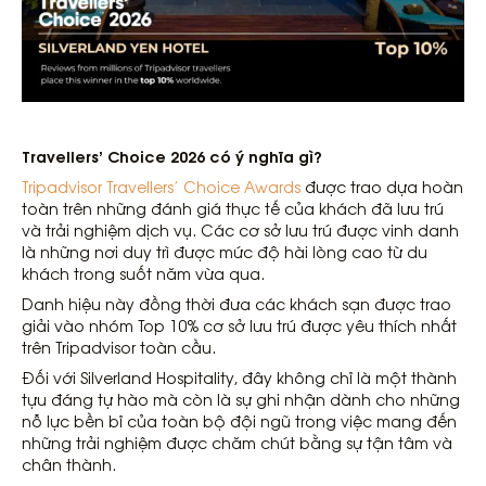
Travellers’ Choice 2026 có ý nghĩa gì?
Tripadvisor Travellers’ Choice Awards
được trao dựa hoàn
toàn trên những đánh giá thực tế của khách đã lưu trú
và trải nghiệm dịch vụ. Các cơ sở lưu trú được vinh danh
là những nơi duy trì được mức độ hài lòng cao từ du
khách trong suốt năm vừa qua.
Danh hiệu này đồng thời đưa các khách sạn được trao
giải vào nhóm Top 10% cơ sở lưu trú được yêu thích nhất
trên Tripadvisor toàn cầu.
Đối với Silverland Hospitality, đây không chỉ là một thành
tựu đáng tự hào mà còn là sự ghi nhận dành cho những
nỗ lực bền bỉ của toàn bộ đội ngũ trong việc mang đến
những trải nghiệm được chăm chút bằng sự tận tâm và
chân thành.