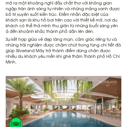
mở ra một khoảng nghỉ đầy chất thơ với không gian
ngập tràn ánh sáng tự nhiên và những mảng xanh được
bố trí xuyên suốt kiến trúc. Điểm nhấn đặc biệt của
khách sạn là khu hồ bơi trên cao với thiết kế mở, nơi du
khách có thể thả mình thư giãn từ những buổi sáng yên
ả đến khoảnh khắc thành phố dần lên đèn.
Sự kết hợp giữa vẻ đẹp lãng mạn, cảm giác riêng tư và
những trải nghiệm được chăm chút trong từng chi tiết đã
giúp Silverland Mây trở thành điểm dừng chân được
nhiều du khách yêu mến khi ghé thăm Thành phố Hồ Chí
Minh.