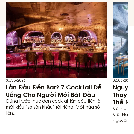
06/08/2026
02/08/2026
Lần Đầu Đến Bar? 7 Cocktail Dễ
Nguyên
Uống Cho Người Mới Bắt Đầu
Thay Đ
Thế Nà
Đứng trước thực đơn cocktail lần đầu tiên là
một kiểu “sợ sân khấu” rất riêng. Một nửa số
Vài năm t
tên...
Việt Nam 
nguyên liệ