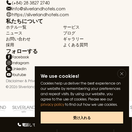
(+84) 28 3827 2740
info@silverlandhotels.com
https://silverlandhotels.com
私たちについて
ホテル一覧
サービス
ニュース
ブログ
お問い合わせ
ギャラリー
採用
よくある質問
フォローする
Facebook
Instagram
Linkedin
Youtube
We use cookies!
Disclaimer & Privacy Statement
Terms & Conditions
Cookies help us deliver the best experience on
© 2026 Silverland Hospitality. All rights reserved.
our website by remembering your preferences
and repeat visits. By using our website, you
agree to the use of cookies. Please see our
privacy policy
to find out how we use cookies.
受け入れる
電話してね
私たちとしゃべる