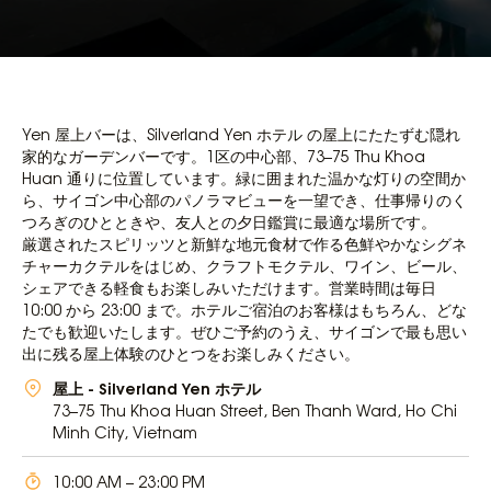
Yen 屋上バーは、
Silverland Yen ホテル
の屋上にたたずむ隠れ
家的なガーデンバーです。1区の中心部、73–75 Thu Khoa
Huan 通りに位置しています。緑に囲まれた温かな灯りの空間か
ら、サイゴン中心部のパノラマビューを一望でき、仕事帰りのく
つろぎのひとときや、友人との夕日鑑賞に最適な場所です。
厳選されたスピリッツと新鮮な地元食材で作る色鮮やかなシグネ
チャーカクテルをはじめ、クラフトモクテル、ワイン、ビール、
シェアできる軽食もお楽しみいただけます。営業時間は毎日
10:00 から 23:00 まで。ホテルご宿泊のお客様はもちろん、どな
たでも歓迎いたします。ぜひご予約のうえ、サイゴンで最も思い
出に残る屋上体験のひとつをお楽しみください。
屋上 - Silverland Yen ホテル
73–75 Thu Khoa Huan Street, Ben Thanh Ward, Ho Chi
Minh City, Vietnam
10:00 AM – 23:00 PM