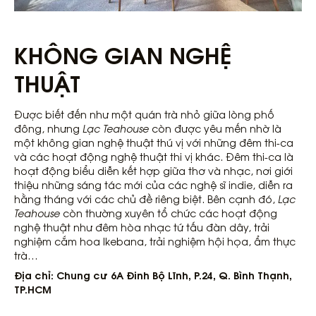
KHÔNG GIAN NGHỆ
THUẬT
Được biết đến như một quán trà nhỏ giữa lòng phố
đông, nhưng
Lạc Teahouse
còn được yêu mến nhờ là
một không gian nghệ thuật thú vị với những đêm thi-ca
và các hoạt động nghệ thuật thi vị khác. Đêm thi-ca là
hoạt động biểu diễn kết hợp giữa thơ và nhạc, nơi giới
thiệu những sáng tác mới của các nghệ sĩ indie, diễn ra
hằng tháng với các chủ đề riêng biệt. Bên cạnh đó,
Lạc
Teahouse
còn thường xuyên tổ chức các hoạt động
nghệ thuật như đêm hòa nhạc tứ tấu đàn dây, trải
nghiệm cắm hoa Ikebana, trải nghiệm hội họa, ẩm thực
trà…
Địa chỉ: Chung cư 6A Đinh Bộ Lĩnh, P.24, Q. Bình Thạnh,
TP.HCM