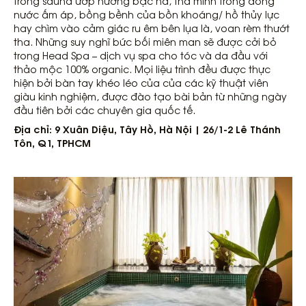
trong sauna ướp hương bạc hà, thả mình trong dòng
nước ấm áp, bồng bềnh của bồn khoáng/ hồ thủy lực
hay chìm vào cảm giác ru êm bên lụa là, voan rèm thướt
tha. Những suy nghĩ bức bối miên man sẽ được cởi bỏ
trong Head Spa – dịch vụ spa cho tóc và da đầu với
thảo mộc 100% organic. Mọi liệu trình đều được thực
hiện bởi bàn tay khéo léo của của các kỹ thuật viên
giàu kinh nghiệm, được đào tạo bài bản từ những ngày
đầu tiên bởi các chuyên gia quốc tế.
Địa chỉ: 9 Xuân Diệu, Tây Hồ, Hà Nội | 26/1-2 Lê Thánh
Tôn, Q1, TPHCM