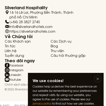
Silverland Hospitality
14-16 Lê Lai, Phường Bến Thành, Thành
phố Hồ Chí Minh
(+84) 28 3827 2740
info@silverlandhotels.com
https://silverlandhotels.com
Về Chúng tôi
Các Khách sạn
Các Dịch vụ
Tin tức
Blog
Liên hệ
Thư viện
Tuyển dụng
Câu hỏi thường gặp
Theo dõi ngay
Facebook
Instagram
Linkedin
Youtube
We use cookies!
Chính sách bảo mật
Điều khoản & Điều kiện
Cookies help us deliver the best experience on
© 2026 Silverland Hospitality. All rights reserved.
our website by remembering your preferences
and repeat visits. By using our website, you
agree to the use of cookies. Please see our
privacy policy
to find out how we use cookies.