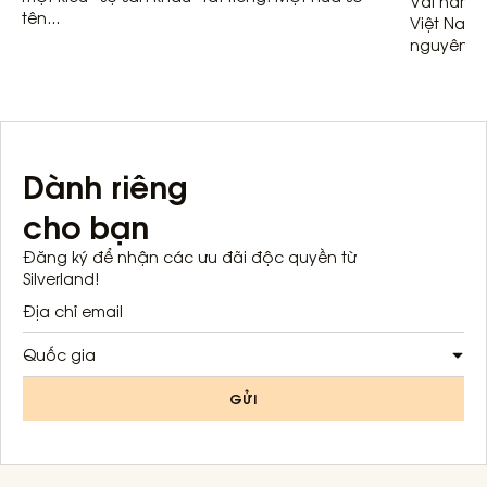
Vài năm t
tên...
Việt Nam 
nguyên liệ
Dành riêng
cho bạn
Đăng ký để nhận các ưu đãi độc quyền từ
Silverland!
Quốc gia
GỬI