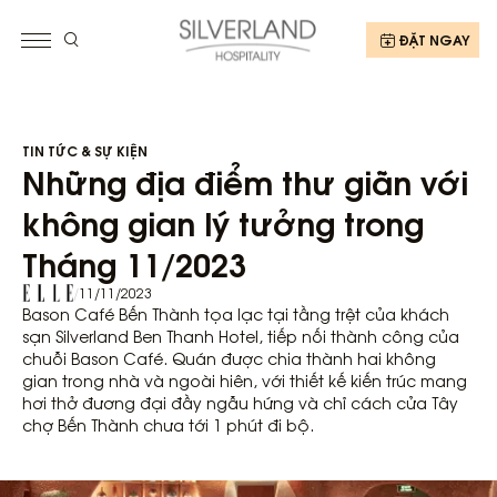
ĐẶT NGAY
TIN TỨC & SỰ KIỆN
Những địa điểm thư giãn với
không gian lý tưởng trong
Tháng 11/2023
/
11/11/2023
Bason Café Bến Thành tọa lạc tại tầng trệt của khách
sạn Silverland Ben Thanh Hotel, tiếp nối thành công của
chuỗi Bason Café. Quán được chia thành hai không
gian trong nhà và ngoài hiên, với thiết kế kiến trúc mang
hơi thở đương đại đầy ngẫu hứng và chỉ cách cửa Tây
chợ Bến Thành chưa tới 1 phút đi bộ.