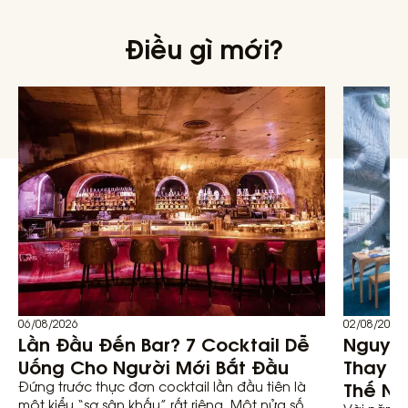
Điều gì mới?
06/08/2026
02/08/2026
Lần Đầu Đến Bar? 7 Cocktail Dễ
Nguyên
Uống Cho Người Mới Bắt Đầu
Thay Đ
Thế Nà
Đứng trước thực đơn cocktail lần đầu tiên là
một kiểu “sợ sân khấu” rất riêng. Một nửa số