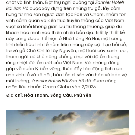
chất và tinh thần. Biệt thự nghỉ dưỡng tại
Zannier Hotels
Bãi San Hô
được xây dựng trên những trụ gỗ, lấy cảm
hứng từ nhà sàn người dân tộc Êđê và Chăm, nhằm tôn
vinh cảnh quan và kiến trúc truyền thống của Việt Nam,
vượt xa khỏi không gian lưu trú thông thường, giúp du
khách hòa mình vào thiên nhiên bản địa. Triết lý thiết kế
này cũng được thể hiện ở Nhà hàng Bà Hai, một công
trình kiến trúc tinh tế nằm trên những cây cột tạo bởi cỏ,
tre và gỗ Chò Chỉ từ Tây Nguyên, một loài cây xanh tươi,
thơm ngát có khả năng chống chọi với độ ẩm trong
rừng nhiệt đới ẩm ướt của Việt Nam. Với những đóng
góp về quản lý bền vững, thúc đẩy tác động tích cực
cho kinh tế và xã hội, bảo tồn di sản văn hóa và bảo vệ
môi trường,
Zannier Hotels Bãi San Hô
đã được công
nhận tiêu chuẩn Green Globe vào 2/2023.
Địa chỉ: Hòa Thạnh, Sông Cầu, Phú Yên