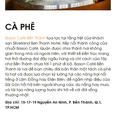
CÀ PHÊ
Bason Café Bến Thành
tọa lạc tại tầng trệt của khách
sạn Silverland Ben Thanh Hotel, tiếp nối thành công của
chuỗi Bason Café. Quán được chia thành hai không
gian trong nhà và ngoài hiên, với thiết kế kiến trúc mang
hơi thở đương đại đầy ngẫu hứng và chỉ cách cửa Tây
chợ Bến Thành chưa tới 1 phút đi bộ. Bason Café Bến
Thành là nơi để bạn chiêu đãi bản thân một tách cà phê
từ hạt cà được lựa chọn kỹ lưỡng tại các nông trại nổi
tiếng ở Lâm Đồng hay Điện Biên, để ngắm nhịp điệu của
Sài Gòn hối hả bên ngoài khung cửa, dù nắng hay mưa,
và tái tạo năng lượng trước khi trở về với đời sống
thường nhật.
Địa chỉ: 15-17-19 Nguyễn An Ninh, P. Bến Thành, Q.1,
TP.HCM