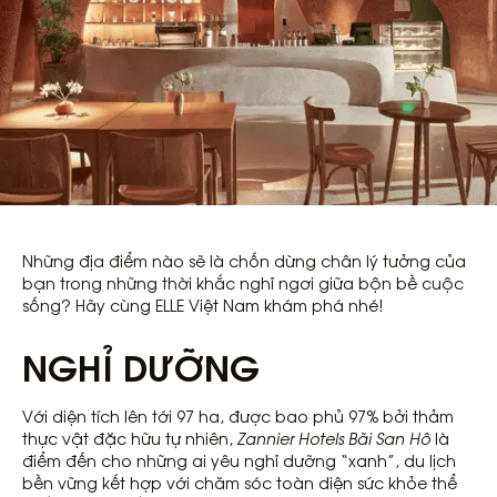
Những địa điểm nào sẽ là chốn dừng chân lý tưởng của
bạn trong những thời khắc nghỉ ngơi giữa bộn bề cuộc
sống? Hãy cùng ELLE Việt Nam khám phá nhé!
NGHỈ DƯỠNG
Với diện tích lên tới 97 ha, được bao phủ 97% bởi thảm
thực vật đặc hữu tự nhiên,
Zannier Hotels Bãi San Hô
là
điểm đến cho những ai yêu nghỉ dưỡng “xanh”, du lịch
bền vững kết hợp với chăm sóc toàn diện sức khỏe thể