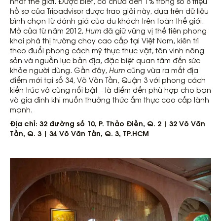
nhất thế giới. Được biết, có chưa đến 1% trong số 8 triệu
hồ sơ của Tripadvisor được trao giải này, dựa trên dữ liệu
bình chọn từ đánh giá của du khách trên toàn thế giới.
Mở cửa từ năm 2012,
Hum
đã giữ vững vị thế tiên phong
khai phá thị trường chay cao cấp tại Việt Nam, kiên trì
theo đuổi phong cách mỹ thực thực vật, tôn vinh nông
sản và nguồn lực bản địa, đặc biệt quan tâm đến sức
khỏe người dùng. Gần đây,
Hum
cũng vừa ra mắt địa
điểm mới tại số 34, Võ Văn Tần, Quận 3 với phong cách
kiến trúc vô cùng nổi bật – là điểm đến phù hợp cho bạn
và gia đình khi muốn thưởng thức ẩm thực cao cấp lành
mạnh.
Địa chỉ: 32 đường số 10, P. Thảo Điền, Q. 2 | 32 Võ Văn
Tần, Q. 3 | 34 Võ Văn Tần, Q. 3, TP.HCM