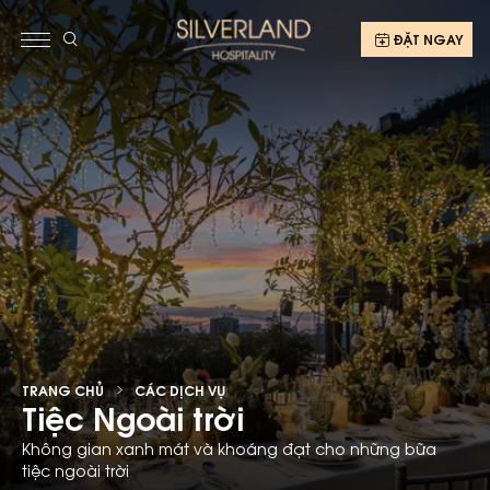
ĐẶT NGAY
TRANG CHỦ
CÁC DỊCH VỤ
Tiệc Ngoài trời
Không gian xanh mát và khoáng đạt cho những bữa
tiệc ngoài trời