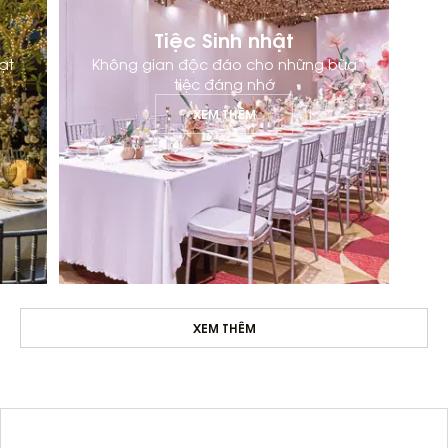
Tiệc Sinh nhật
ạt
Không gian độc đáo cho những bữa
tiệc đáng nhớ
XEM THÊM
XEM THÊM