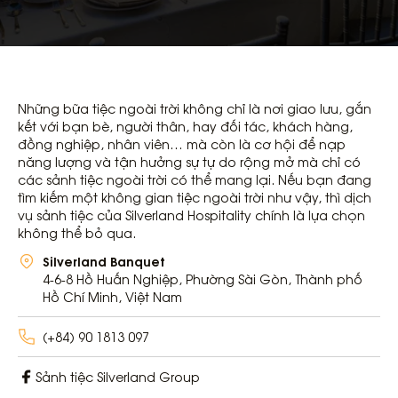
Những bữa tiệc ngoài trời không chỉ là nơi giao lưu, gắn
kết với bạn bè, người thân, hay đối tác, khách hàng,
đồng nghiệp, nhân viên… mà còn là cơ hội để nạp
năng lượng và tận hưởng sự tự do rộng mở mà chỉ có
các sảnh tiệc ngoài trời có thể mang lại. Nếu bạn đang
tìm kiếm một
không gian tiệc ngoài trời
như vậy, thì dịch
vụ
sảnh tiệc của Silverland Hospitality
chính là lựa chọn
không thể bỏ qua.
Silverland Banquet
4-6-8 Hồ Huấn Nghiệp, Phường Sài Gòn, Thành phố
Hồ Chí Minh, Việt Nam
(+84) 90 1813 097
Sảnh tiệc Silverland Group