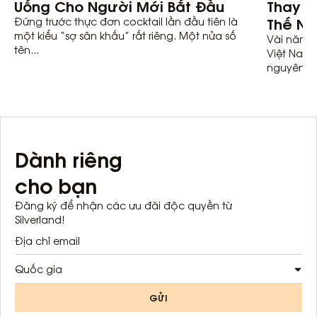
Uống Cho Người Mới Bắt Đầu
Thay Đ
Thế Nà
Đứng trước thực đơn cocktail lần đầu tiên là
một kiểu “sợ sân khấu” rất riêng. Một nửa số
Vài năm t
tên...
Việt Nam 
nguyên liệ
Dành riêng
cho bạn
Đăng ký để nhận các ưu đãi độc quyền từ
Silverland!
Quốc gia
GỬI