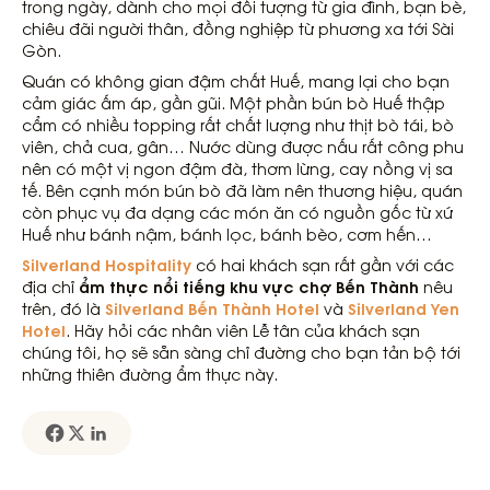
trong ngày, dành cho mọi đối tượng từ gia đình, bạn bè,
chiêu đãi người thân, đồng nghiệp từ phương xa tới Sài
Gòn.
Quán có không gian đậm chất Huế, mang lại cho bạn
cảm giác ấm áp, gần gũi. Một phần bún bò Huế thập
cẩm có nhiều topping rất chất lượng như thịt bò tái, bò
viên, chả cua, gân… Nước dùng được nấu rất công phu
nên có một vị ngon đậm đà, thơm lừng, cay nồng vị sa
tế. Bên cạnh món bún bò đã làm nên thương hiệu, quán
còn phục vụ đa dạng các món ăn có nguồn gốc từ xứ
Huế như bánh nậm, bánh lọc, bánh bèo, cơm hến…
Silverland Hospitality
có hai khách sạn rất gần với các
ẩm thực nổi tiếng khu vực chợ Bến Thành
địa chỉ
nêu
Silverland Bến Thành Hotel
Silverland Yen
trên, đó là
và
Hotel
. Hãy hỏi các nhân viên Lễ tân của khách sạn
chúng tôi, họ sẽ sẵn sàng chỉ đường cho bạn tản bộ tới
những thiên đường ẩm thực này.