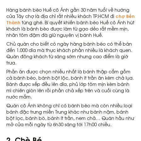
Hàng bánh bèo Huế cô Ánh gần 30 năm tuổi về hướng
chợ Bến
cửa Tây chợ là địa chỉ rất nhiều khách TP.HCM đi
Thành
từng ghé. Bí quyết khiến bánh bèo Huế cô Ánh hút
khách là bánh bèo được làm từ gạo dẻo rất mềm mịn,
nhân tôm đậm đà giữ nguyên vị bánh Huế.
Chủ quán cho biết có ngày hàng bánh bèo có thể bán
đến 1.000 dĩa mà thực khách phần nhiều là khách quen.
Quán đông khách từ sáng sớm nhưng cao điểm là giờ
trưa.
Phần ăn được chọn nhiều nhất là bánh thập cẩm gồm
cả bánh bèo, bánh bột lộc, bánh ít trần ăn kèm chả lụa.
Bánh được xếp đều lên dĩa, phủ lớp tôm mịn kèm bánh
mì chiên giòn lên rồi phần chả xếp trên và cuối cùng là
nước mắm.
Quán cô Ánh không chỉ có bánh bèo mà còn nhiều loại
bánh đặc trưng miền Trung khác như bánh nậm, bánh
bột lọc, bánh bò, bánh ít trần, nem chả… Quán hầu như
mở cửa mỗi ngày từ 6h30 sáng tới 17h00 chiều.
2. Chè Bé