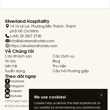
Silverland Hospitality
14-16 Lê Lai, Phường Bến Thành, Thành
phố Hồ Chí Minh
(+84) 28 3827 2740
info@silverlandhotels.com
https://silverlandhotels.com
Về Chúng tôi
Các Khách sạn
Các Dịch vụ
Tin tức
Blog
Liên hệ
Thư viện
Tuyển dụng
Câu hỏi thường gặp
Theo dõi ngay
Facebook
Instagram
Linkedin
Youtube
We use cookies!
Chính sách bảo mật
Điều khoản & Điều kiện
Cookies help us deliver the best experience on
© 2026 Silverland Hospitality. All rights reserved.
our website by remembering your preferences