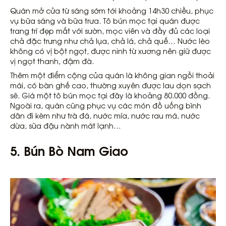
Quán mở cửa từ sáng sớm tới khoảng 14h30 chiều, phục
vụ bữa sáng và bữa trưa. Tô bún mọc tại quán được
trang trí đẹp mắt với sườn, mọc viên và đầy đủ các loại
chả đặc trưng như chả lụa, chả lá, chả quế… Nước lèo
không có vị bột ngọt, được ninh từ xương nên giữ được
vị ngọt thanh, đậm đà.
Thêm một điểm cộng của quán là không gian ngồi thoải
mái, có bàn ghế cao, thường xuyên được lau dọn sạch
sẽ. Giá một tô bún mọc tại đây là khoảng 80.000 đồng.
Ngoài ra, quán cũng phục vụ các món đồ uống bình
dân đi kèm như trà đá, nước mía, nước rau má, nước
dừa, sữa đậu nành mát lạnh…
5.
Bún Bò Nam Giao