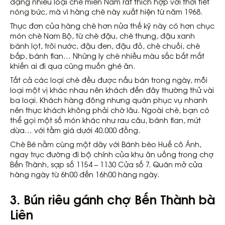
dạng nhiều loại chè miền Nam rất thích hợp với thời tiết
nóng bức, mà vì hàng chè này xuất hiện từ năm 1968.
Thực đơn của hàng chè hơn nửa thế kỷ này có hơn chục
món chè Nam Bộ, từ chè đậu, chè thưng, đậu xanh
bánh lọt, trôi nước, đậu đen, đậu đỏ, chè chuối, chè
bắp, bánh flan… Những ly chè nhiều màu sắc bắt mắt
khiến ai đi qua cũng muốn ghé ăn.
Tất cả các loại chè đều được nấu bán trong ngày, mỗi
loại một vị khác nhau nên khách đến đây thường thử vài
ba loại. Khách hàng đông nhưng quán phục vụ nhanh
nên thực khách không phải chờ lâu. Ngoài chè, bạn có
thể gọi một số món khác như rau câu, bánh flan, mứt
dừa… với tầm giá dưới 40.000 đồng.
Chè Bé nằm cùng một dãy với Bánh bèo Huế cô Ánh,
ngay trục đường đi bộ chính của khu ăn uống trong chợ
Bến Thành, sạp số 1154 – 1130 Cửa số 7. Quán mở cửa
hàng ngày từ 6h00 đến 16h00 hàng ngày.
3.
Bún riêu gánh chợ Bến Thành bà
Liên