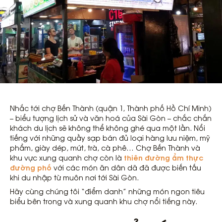
Nhắc tới chợ Bến Thành (quận 1, Thành phố Hồ Chí Minh)
– biểu tượng lịch sử và văn hoá của Sài Gòn – chắc chắn
khách du lịch sẽ không thể không ghé qua một lần. Nổi
tiếng với những quầy sạp bán đủ loại hàng lưu niệm, mỹ
phẩm, giày dép, mứt, trà, cà phê… Chợ Bến Thành và
thiên đường ẩm thực
khu vực xung quanh chợ còn là
đường phố
với các món ăn dân dã đã được biến tấu
khi du nhập từ muôn nơi tới Sài Gòn.
Hãy cùng chúng tôi “điểm danh” những món ngon tiêu
biểu bên trong và xung quanh khu chợ nổi tiếng này.