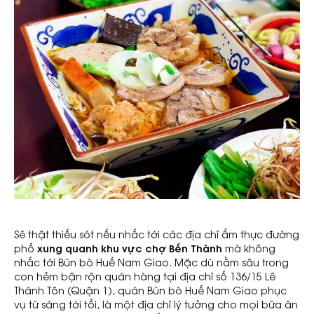
Sẽ thật thiếu sót nếu nhắc tới các địa chỉ ẩm thực đường
xung quanh khu vực chợ Bến Thành
phố
mà không
nhắc tới Bún bò Huế Nam Giao. Mặc dù nằm sâu trong
con hẻm bận rộn quán hàng tại địa chỉ số 136/15 Lê
Thánh Tôn (Quận 1), quán Bún bò Huế Nam Giao phục
vụ từ sáng tới tối, là một địa chỉ lý tưởng cho mọi bữa ăn