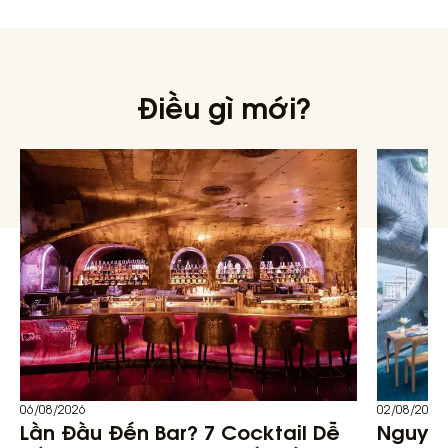
Điều gì mới?
06/08/2026
02/08/2026
Lần Đầu Đến Bar? 7 Cocktail Dễ
Nguyên