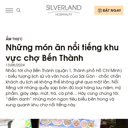
ĐẶT NGAY
ẨM THỰC
Những món ăn nổi tiếng khu
vực chợ Bến Thành
13/08/2024
Nhắc tới chợ Bến Thành (quận 1, Thành phố Hồ Chí Minh)
- biểu tượng lịch sử và văn hoá của Sài Gòn - chắc chắn
khách du lịch sẽ không thể không ghé qua một lần. Nổi
tiếng với những quầy sạp bán đủ loại hàng lưu niệm, mỹ
phẩm, giày dép, mứt, trà, cà phê… Hãy cùng chúng tôi
“điểm danh” những món ngon tiêu biểu bên trong và
xung quanh khu chợ nổi tiếng này.