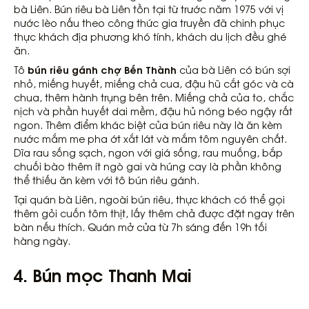
bà Liên. Bún riêu bà Liên tồn tại từ trước năm 1975 với vị
nước lèo nấu theo công thức gia truyền đã chinh phục
thực khách địa phương khó tính, khách du lịch đều ghé
ăn.
bún riêu gánh chợ Bến Thành
Tô
của bà Liên có bún sợi
nhỏ, miếng huyết, miếng chả cua, đậu hũ cắt góc và cà
chua, thêm hành trụng bên trên. Miếng chả của to, chắc
nịch và phần huyết dai mềm, đậu hủ nóng béo ngậy rất
ngon. Thêm điểm khác biệt của bún riêu này là ăn kèm
nước mắm me pha ớt xắt lát và mắm tôm nguyên chất.
Dĩa rau sống sạch, ngon với giá sống, rau muống, bắp
chuối bào thêm ít ngò gai và húng cay là phần không
thể thiếu ăn kèm với tô bún riêu gánh.
Tại quán bà Liên, ngoài bún riêu, thực khách có thể gọi
thêm gỏi cuốn tôm thịt, lấy thêm chả được đặt ngay trên
bàn nếu thích. Quán mở cửa từ 7h sáng đến 19h tối
hàng ngày.
4. Bún mọc Thanh Mai